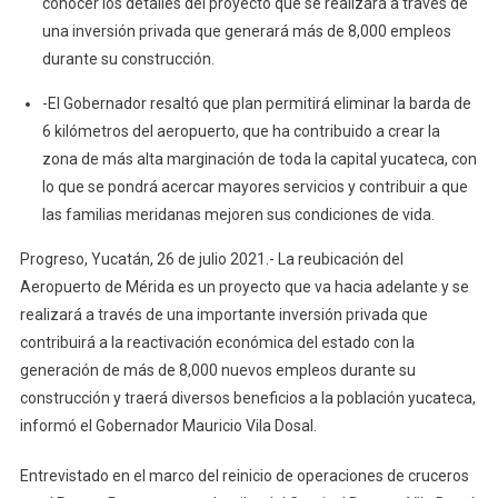
conocer los detalles del proyecto que se realizará a través de
Años
una inversión privada que generará más de 8,000 empleos
De
durante su construcción.
Gestiones
Ante
-El Gobernador resaltó que plan permitirá eliminar la barda de
El
6 kilómetros del aeropuerto, que ha contribuido a crear la
Gobierno
zona de más alta marginación de toda la capital yucateca, con
Federal,
lo que se pondrá acercar mayores servicios y contribuir a que
Proyecto
De
las familias meridanas mejoren sus condiciones de vida.
Reubicación
Progreso, Yucatán, 26 de julio 2021.- La reubicación del
Del
Aeropuerto de Mérida es un proyecto que va hacia adelante y se
Aeropuerto
realizará a través de una importante inversión privada que
De
Mérida
contribuirá a la reactivación económica del estado con la
Se
generación de más de 8,000 nuevos empleos durante su
Anunciará
construcción y traerá diversos beneficios a la población yucateca,
En
informó el Gobernador Mauricio Vila Dosal.
Las
Próximas
Entrevistado en el marco del reinicio de operaciones de cruceros
Semanas: