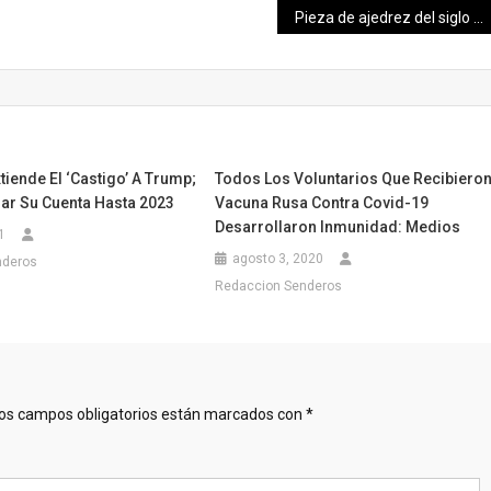
Pieza de ajedrez del siglo XII comprada por unos dólares podría venderse en 1 mdd en subasta
iende El ‘castigo’ A Trump;
Todos Los Voluntarios Que Recibiero
ar Su Cuenta Hasta 2023
Vacuna Rusa Contra Covid-19
Desarrollaron Inmunidad: Medios
1
agosto 3, 2020
nderos
Redaccion Senderos
os campos obligatorios están marcados con
*