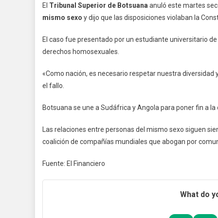
El
Tribunal Superior de Botsuana
anuló este martes sec
De
mismo sexo
y dijo que las disposiciones violaban la Consti
Botsu
Despe
El caso fue presentado por un estudiante universitario de
Relac
derechos homosexuales.
Entre
Perso
«Como nación, es necesario respetar nuestra diversidad y p
Del
el fallo.
Mism
Sexo
Botsuana se une a Sudáfrica y Angola para poner fin a la 
Las relaciones entre personas del mismo sexo siguen sien
coalición de compañías mundiales que abogan por comuni
Fuente: El Financiero
What do yo