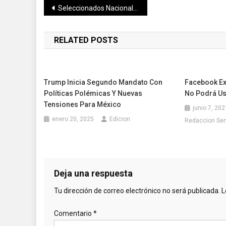
Navegación
Seleccionados Nacionales de Sófbol darán Clínica Gratuita
de
RELATED POSTS
entradas
Trump Inicia Segundo Mandato Con
Facebook Ext
Políticas Polémicas Y Nuevas
No Podrá Us
Tensiones Para México
junio 7, 202
enero 20, 2025
Edicion
Redaccion Se
Deja una respuesta
Tu dirección de correo electrónico no será publicada.
L
Comentario
*