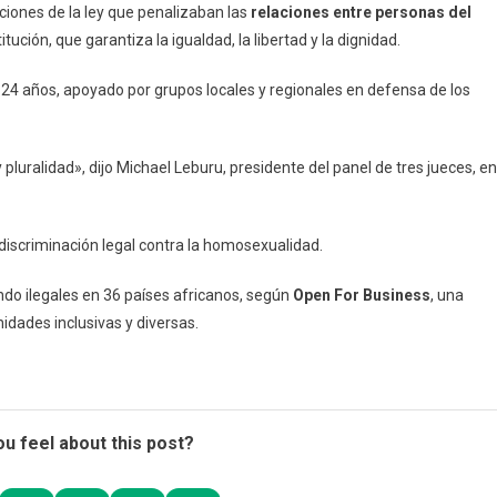
ciones de la ley que penalizaban las
relaciones entre personas del
tución, que garantiza la igualdad, la libertad y la dignidad.
ana
naliza
 24 años, apoyado por grupos locales y regionales en defensa de los
iones
nas
luralidad», dijo Michael Leburu, presidente del panel de tres jueces, en
o
discriminación legal contra la homosexualidad.
do ilegales en 36 países africanos, según
Open For Business
, una
dades inclusivas y diversas.
u feel about this post?