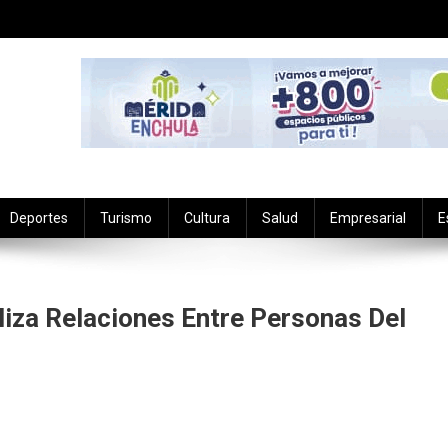
Deportes
Turismo
Cultura
Salud
Empresarial
E
iza Relaciones Entre Personas Del
al