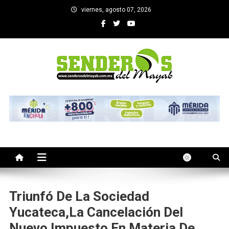
Saltar
viernes, agosto 07, 2026
al
contenido
SENDEROS DEL MAYAB
El medio informativo de Yucatan
Triunfó De La Sociedad
Yucateca,la Cancelación Del
Nuevo Impuesto En Materia De