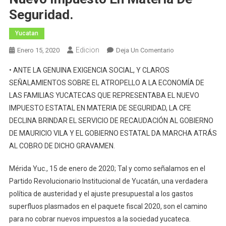
Seguridad.
Yucatan
Edicion
En
Enero 15, 2020
Deja Un Comentario
Triunfó
• ANTE LA GENUINA EXIGENCIA SOCIAL, Y CLAROS
De
SEÑALAMIENTOS SOBRE EL ATROPELLO A LA ECONOMÍA DE
La
LAS FAMILIAS YUCATECAS QUE REPRESENTABA EL NUEVO
Sociedad
IMPUESTO ESTATAL EN MATERIA DE SEGURIDAD, LA CFE
Yucateca,la
Cancelación
DECLINA BRINDAR EL SERVICIO DE RECAUDACIÓN AL GOBIERNO
Del
DE MAURICIO VILA Y EL GOBIERNO ESTATAL DA MARCHA ATRÁS
Nuevo
AL COBRO DE DICHO GRAVAMEN.
Impuesto
En
Mérida Yuc., 15 de enero de 2020; Tal y como señalamos en el
Materia
Partido Revolucionario Institucional de Yucatán, una verdadera
De
política de austeridad y el ajuste presupuestal a los gastos
Seguridad.
superfluos plasmados en el paquete fiscal 2020, son el camino
para no cobrar nuevos impuestos a la sociedad yucateca.