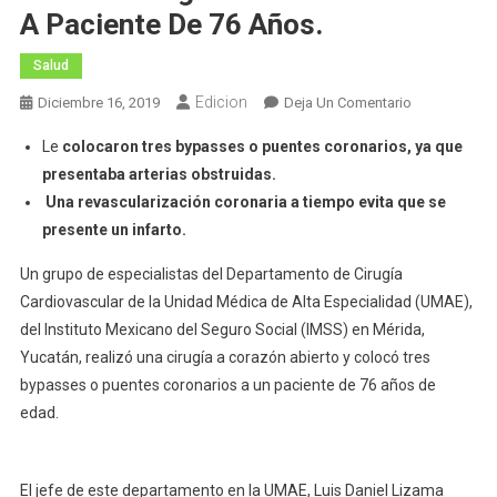
A Paciente De 76 Años.
Salud
Edicion
En
Diciembre 16, 2019
Deja Un Comentario
UMAE
Le
colocaron tres bypasses o puentes coronarios, ya que
Del
presentaba arterias obstruidas.
IMSS
Una revascularización coronaria a tiempo evita que se
Yucatán
presente un infarto.
Realizó
Exitosa
Un grupo de especialistas del Departamento de Cirugía
Cirugía
Cardiovascular de la Unidad Médica de Alta Especialidad (UMAE),
A
del Instituto Mexicano del Seguro Social (IMSS) en Mérida,
Corazón
Yucatán, realizó una cirugía a corazón abierto y colocó tres
Abierto
A
bypasses o puentes coronarios a un paciente de 76 años de
Paciente
edad.
De
76
Años.
El jefe de este departamento en la UMAE, Luis Daniel Lizama