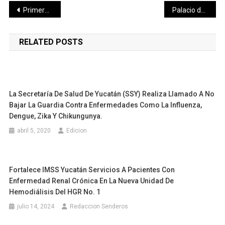
Navegación
Primera sesión ordinaria del Consejo Consultivo del Iipedey
Palacio de la Música recibe instrumentos para el programa Música para la niñez.
de
RELATED POSTS
entradas
La Secretaría De Salud De Yucatán (SSY) Realiza Llamado A No
Bajar La Guardia Contra Enfermedades Como La Influenza,
Dengue, Zika Y Chikungunya.
abril 5, 2020
Edicion
Fortalece IMSS Yucatán Servicios A Pacientes Con
Enfermedad Renal Crónica En La Nueva Unidad De
Hemodiálisis Del HGR No. 1
julio 14, 2024
Redaccion Senderos