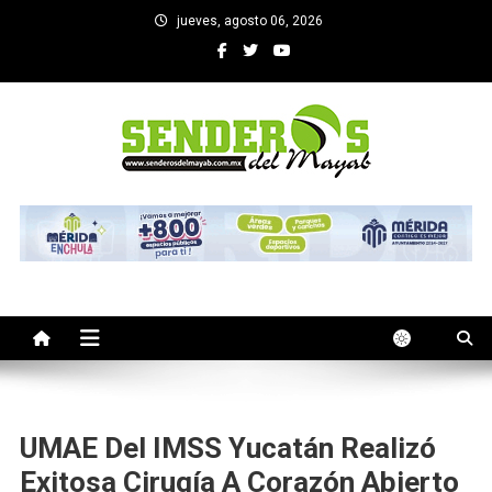
Saltar
jueves, agosto 06, 2026
al
contenido
SENDEROS DEL MAYAB
El medio informativo de Yucatan
UMAE Del IMSS Yucatán Realizó
Exitosa Cirugía A Corazón Abierto