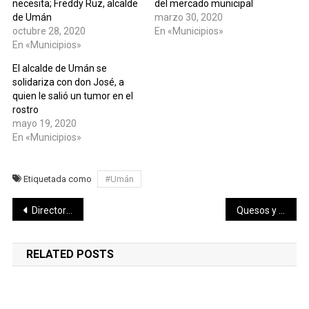
necesita; Freddy Ruz, alcalde
del mercado municipal
de Umán
marzo 30, 2020
octubre 28, 2020
En «Municipios»
En «Municipios»
El alcalde de Umán se
solidariza con don José, a
quien le salió un tumor en el
rostro
mayo 19, 2020
En «Municipios»
Etiquetada como
#Umán
Navegación
Director general del IMSS donó plasma en el Banco de Sangre del Centro Médico Nacional Siglo XXI
Quesos y cervezas, un maridaje de diez
de
RELATED POSTS
entradas