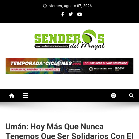
Saltar
viernes, agosto 07, 2026
al
contenido
SENDEROS DEL MAYAB
El medio informativo de Yucatan
Umán: Hoy Más Que Nunca
Tenemos Que Ser Solidarios Con El