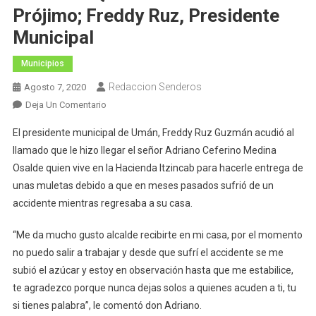
Prójimo; Freddy Ruz, Presidente
Municipal
Municipios
Redaccion Senderos
Agosto 7, 2020
En
Deja Un Comentario
Umán:
El presidente municipal de Umán, Freddy Ruz Guzmán acudió al
Hoy
llamado que le hizo llegar el señor Adriano Ceferino Medina
Más
Osalde quien vive en la Hacienda Itzincab para hacerle entrega de
Que
unas muletas debido a que en meses pasados sufrió de un
Nunca
Tenemos
accidente mientras regresaba a su casa.
Que
Ser
“Me da mucho gusto alcalde recibirte en mi casa, por el momento
Solidarios
no puedo salir a trabajar y desde que sufrí el accidente se me
Con
subió el azúcar y estoy en observación hasta que me estabilice,
El
te agradezco porque nunca dejas solos a quienes acuden a ti, tu
Prójimo;
si tienes palabra”, le comentó don Adriano.
Freddy