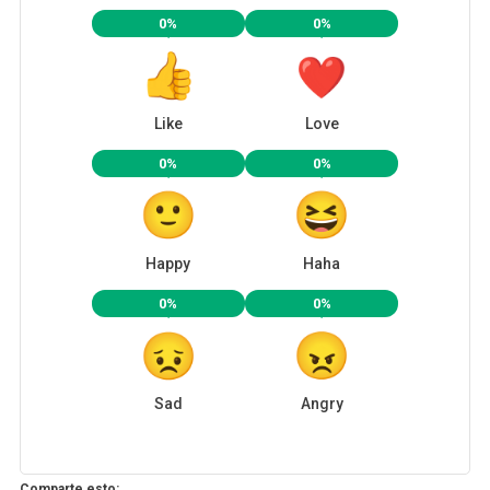
0%
0%
Like
Love
0%
0%
Happy
Haha
0%
0%
Sad
Angry
Comparte esto: