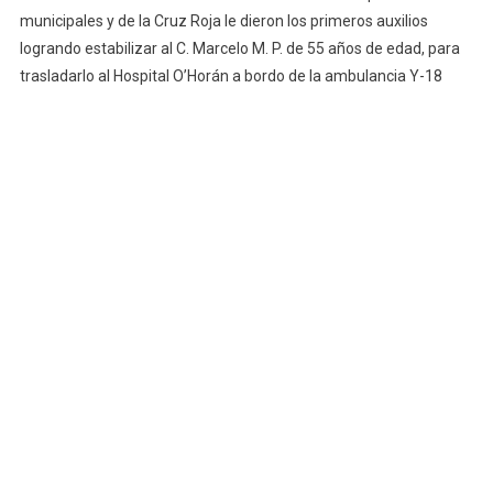
municipales y de la Cruz Roja le dieron los primeros auxilios
El
Área
logrando estabilizar al C. Marcelo M. P. de 55 años de edad, para
De
trasladarlo al Hospital O’Horán a bordo de la ambulancia Y-18
Comida
Del
Mercado
Lucas
De
Gálvez