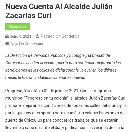
Nueva Cuenta Al Alcalde Julián
Zacarías Curi
Municipios
Redaccion Senderos
Julio 9, 2021
En
Deja Un Comentario
Vecinos
La Dirección de Servicios Públicos y Ecología y la Unidad de
De
Comisarías acuden al vecino puerto para continuar mejorando las
La
condiciones de las calles de dicha colonia, la cual en los últimos
Colonia
meses le fueron instaladas luminarias nuevas
Esperanza
En
Progreso, Yucatán a 09 de julio de 2021. Con el programa
Chicxulub
Puerto
municipal “Progreso en tu colonia”, el alcalde Julián Zacarías Curi
Reciben
propone mejorar las condiciones de todas las calles del municipio,
De
por lo que hoy a temprana hora acudió a la colonia Esperanza del
Nueva
puerto de Chicxulub para conocer los trabajos que se estarán
Cuenta
llevando a cabo durante el día, y platicar con los vecinos de dicha
Al