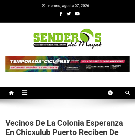
Saltar
viernes, agosto 07, 2026
al
contenido
SENDEROS DEL MAYAB
El medio informativo de Yucatan
Vecinos De La Colonia Esperanza
En Chicxulub Puerto Reciben De