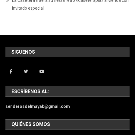
La Casetera traerá su fiesta retro «Caseterapia» a Mérida con
invitado especial
SIGUENOS
ESCRÍBENOS AL:
senderosdelmayab@gmail.com
QUIÉNES SOMOS