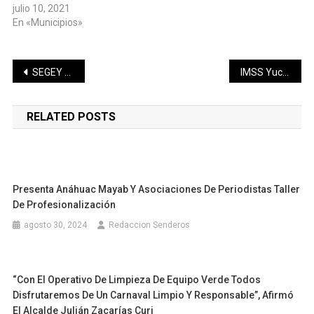
julio 10, 2021
En «Municipios»
Navegación
SEGEY presenta Calendario Escolar ‪2021-2022‬ de 190 días
IMSS Yucatán exhorta a reforzar cuidados en las y los menores para prevenir contagios de COVID-19
de
RELATED POSTS
entradas
Presenta Anáhuac Mayab Y Asociaciones De Periodistas Taller
De Profesionalización
agosto 30, 2024
Redaccion Senderos
“Con El Operativo De Limpieza De Equipo Verde Todos
Disfrutaremos De Un Carnaval Limpio Y Responsable”, Afirmó
El Alcalde Julián Zacarías Curi