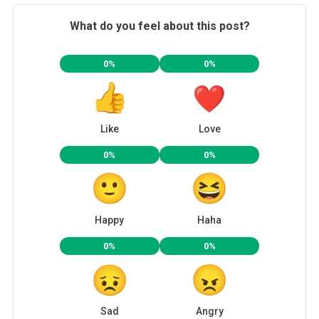
What do you feel about this post?
0%
0%
Like
Love
0%
0%
Happy
Haha
0%
0%
Sad
Angry