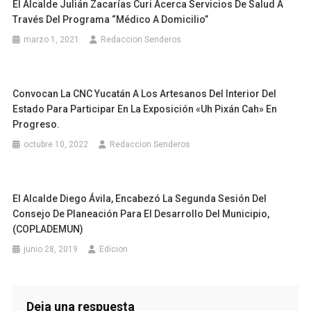
El Alcalde Julián Zacarías Curi Acerca Servicios De Salud A
Través Del Programa “Médico A Domicilio”
marzo 1, 2021
Redaccion Senderos
Convocan La CNC Yucatán A Los Artesanos Del Interior Del
Estado Para Participar En La Exposición «Uh Pixán Cah» En
Progreso.
octubre 10, 2022
Redaccion Senderos
El Alcalde Diego Ávila, Encabezó La Segunda Sesión Del
Consejo De Planeación Para El Desarrollo Del Municipio,
(COPLADEMUN)
junio 28, 2019
Edicion
Deja una respuesta