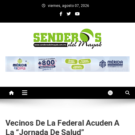
Saltar
viernes, agosto 07, 2026
al
contenido
SENDEROS DEL MAYAB
El medio informativo de Yucatan
Vecinos De La Federal Acuden A
La “Jornada De Salud”