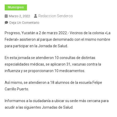
Municipios
Redaccion Senderos
Marzo 2, 2022
En
Deja Un Comentario
Vecinos
Progreso, Yucatán a 2 de marzo 2022.- Vecinos de la colonia «La
De
Federal» asistieron al parque denominado con el mismo nombre
La
para participar en la Jornada de Salud.
Federal
Acuden
En esta jornada se atendieron 10 consultas de distintas
A
especialidades médicas, se aplicaron 31, vacunas contra la
La
“Jornada
influenza y se proporcionaron 10 medicamentos.
De
Así mismo, se atendieron a 18 alumnos de la escuela Felipe
Salud”
Carrillo Puerto.
Informamos a la ciudadanía a ubicar su sede más cercana para
acudir a las siguientes Jornadas de Salud.