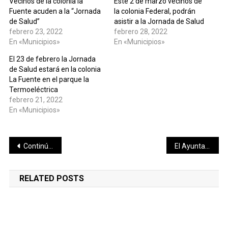
Vecinos de la colonia la
Este 2 de marzo vecinos de
Fuente acuden a la “Jornada
la colonia Federal, podrán
de Salud”
asistir a la Jornada de Salud
febrero 23, 2022
febrero 28, 2022
En «Municipios»
En «Municipios»
El 23 de febrero la Jornada
de Salud estará en la colonia
La Fuente en el parque la
Termoeléctrica
febrero 21, 2022
En «Municipios»
Navegación
Continúa la atención a los edificios escolares para garantizar un regreso seguro a clases
El Ayuntamiento de Mérida aprobó acciones para avanzar en el rezago cero
de
RELATED POSTS
entradas