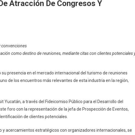
 De Atracción De Congresos Y
án
 y convenciones
a
ación como destino de reuniones, mediante citas con clientes potenciales 
egia
ó su presencia en el mercado internacional del turismo de reuniones
ción
 uno de los encuentros más relevantes de esta industria en la región,
esos
t Yucatán, a través del Fideicomiso Público para el Desarrollo del
nciones
este foro con la representación de la jefa de Prospección de Eventos,
entificación de clientes potenciales.
 y acercamientos estratégicos con organizadores internacionales, se