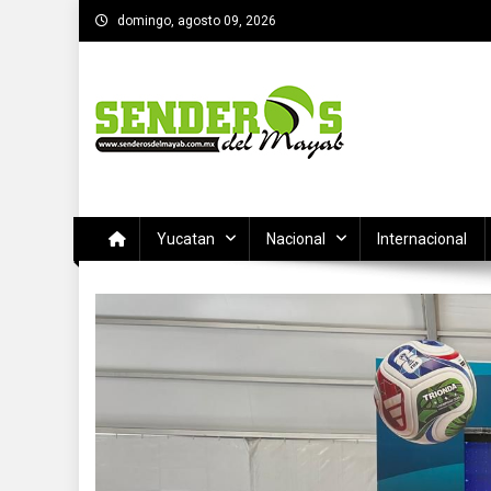
Saltar
domingo, agosto 09, 2026
al
contenido
SENDEROS DEL MAYAB
El medio informativo de Yucatan
Yucatan
Nacional
Internacional