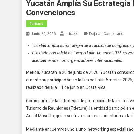
Yucatán Amplía Su Estrategia
Convenciones
Turismo
Edicion
En
Junio 20, 2026
Deja Un Comentario
Yucat
Yucatán amplía su estrategia de atracción de congresos
Amplí
El estado consolidó en Fiexpo Latin America 2026 su voc
Su
acercamientos con organizadores internacionales.
Estrat
De
Mérida, Yucatán, a 20 de junio de 2026. Yucatán consolid
Atrac
durante su participación en la Fiexpo Latin America 2026,
De
realizado del 8 al 11 de junio en Costa Rica.
Congr
Y
Como parte de la estrategia de promoción de la marca Visi
Conve
Turismo de Reuniones (Fideture), la entidad participó en 
Anaid Masetto, quien sostuvo reuniones orientadas a la id
Mediante encuentros uno a uno, networking especializado