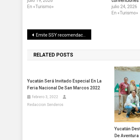
julio 19, 2026
convenciones
En «Turismo»
julio 24, 2026
En «Turismo»
Navegación
Emite SSY recomendaciones para prevenir mordeduras de serpiente
de
RELATED POSTS
entradas
Yucatán Será Invitado Especial En La
Feria Nacional De San Marcos 2022
febrero 3, 2022
Redaccion Senderos
Yucatán Des
De Aventura