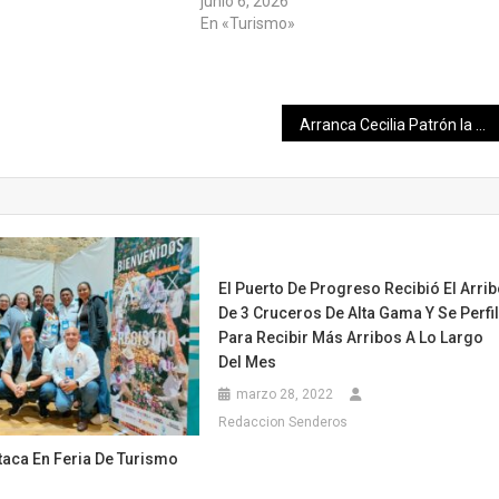
junio 6, 2026
En «Turismo»
Arranca Cecilia Patrón la Cruzada Forestal 2026; “Vamos a plantar más de 8 mil 500 árboles que crecerán sanos y fuertes”
El Puerto De Progreso Recibió El Arri
De 3 Cruceros De Alta Gama Y Se Perfi
Para Recibir Más Arribos A Lo Largo
Del Mes
marzo 28, 2022
Redaccion Senderos
taca En Feria De Turismo