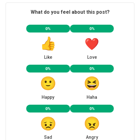
What do you feel about this post?
0%
0%
Like
Love
0%
0%
Happy
Haha
0%
0%
Sad
Angry