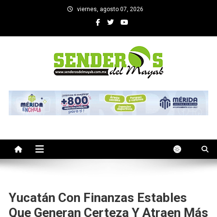
Saltar
viernes, agosto 07, 2026
al
contenido
SENDEROS DEL MAYAB
El medio informativo de Yucatan
Yucatán Con Finanzas Estables
Que Generan Certeza Y Atraen Más