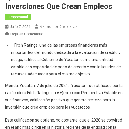
Inversiones Que Crean Empleos
Empresarial
Redaccion Senderos
Julio 7, 2021
En
Deja Un Comentario
Yucatán
– Fitch Ratings, una de las empresas financieras más
Con
importantes del mundo dedicada a la evaluación de crédito y
Finanzas
riesgo, ratificó al Gobierno de Yucatán como una entidad
Estables
estable con capacidad de pago de crédito y con la liquidez de
Que
Generan
recursos adecuados para el mismo objetivo.
Certeza
Mérida, Yucatán, 7 de julio de 2021.- Yucatán fue ratificado por la
Y
calificadora Fitch Ratings en A+(mex) con Perspectiva Estable en
Atraen
sus finanzas, calificación positiva que genera certeza para la
Más
Inversiones
inversión que crea empleos para los yucatecos.
Que
Crean
Esta calificación se obtiene, no obstante, que el 2020 se convirtió
Empleos
en el año más difícil en la historia reciente de la entidad con la