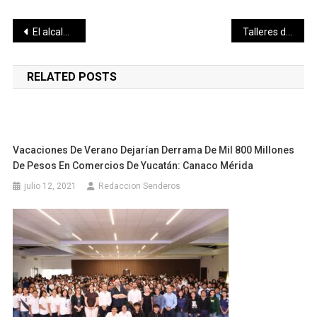
Navegación
El alcalde Julián Zacarías Curi verifica el funcionamiento de los motores del cárcamo de Tamanché, a más de un año de haber sido sustituidos
Talleres del DIF Municipal, para ocuparse, aprender y salir adelante
de
RELATED POSTS
entradas
Vacaciones De Verano Dejarían Derrama De Mil 800 Millones
De Pesos En Comercios De Yucatán: Canaco Mérida
julio 12, 2021
Redaccion Senderos