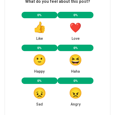
What do you feel about this post?
0%
0%
Like
Love
0%
0%
Happy
Haha
0%
0%
Sad
Angry