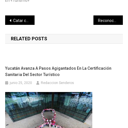
En «Turismo»
Navegación
Catar comparte programas de seguridad con Yucatán
Reconocen esfuerzo de maestras de preescolar y primaria con el idioma inglés
de
RELATED POSTS
entradas
Yucatán Avanza A Pasos Agigantados En La Certificación
Sanitaria Del Sector Turístico
junio 25, 2020
Redaccion Senderos