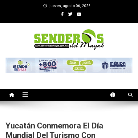
Saltar
jueves, agosto 06, 2026
al
contenido
SENDEROS DEL MAYAB
El medio informativo de Yucatan
Yucatán Conmemora El Día
Mundial Del Turismo Con