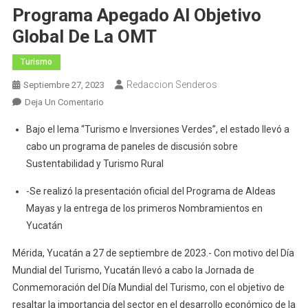
Programa Apegado Al Objetivo
Global De La OMT
Turismo
Redaccion Senderos
Septiembre 27, 2023
En
Deja Un Comentario
Yucatán
Bajo el lema “Turismo e Inversiones Verdes”, el estado llevó a
Conmemora
cabo un programa de paneles de discusión sobre
El
Sustentabilidad y Turismo Rural
Día
Mundial
-Se realizó la presentación oficial del Programa de Aldeas
Del
Mayas y la entrega de los primeros Nombramientos en
Turismo
Yucatán
Con
Programa
Mérida, Yucatán a 27 de septiembre de 2023.- Con motivo del Día
Apegado
Mundial del Turismo, Yucatán llevó a cabo la Jornada de
Al
Conmemoración del Día Mundial del Turismo, con el objetivo de
Objetivo
resaltar la importancia del sector en el desarrollo económico de la
Global