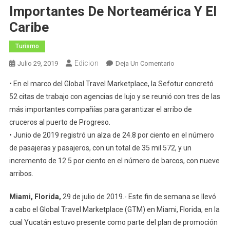
Importantes De Norteamérica Y El
Caribe
Turismo
Edicion
En
Julio 29, 2019
Deja Un Comentario
Yucatán
• En el marco del Global Travel Marketplace, la Sefotur concretó
Continúa
52 citas de trabajo con agencias de lujo y se reunió con tres de las
Reforzando
más importantes compañías para garantizar el arribo de
Lazos
cruceros al puerto de Progreso.
Con
Las
• Junio de 2019 registró un alza de 24.8 por ciento en el número
Navieras
de pasajeras y pasajeros, con un total de 35 mil 572, y un
Más
incremento de 12.5 por ciento en el número de barcos, con nueve
Importantes
arribos.
De
Norteamérica
Miami, Florida,
29 de julio de 2019.- Este fin de semana se llevó
Y
a cabo el Global Travel Marketplace (GTM) en Miami, Florida, en la
El
cual Yucatán estuvo presente como parte del plan de promoción
Caribe