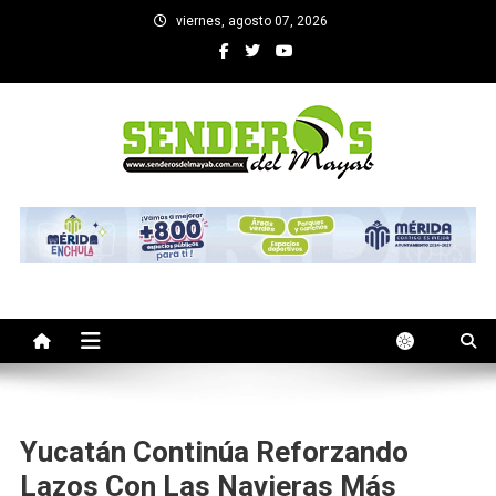
Saltar
viernes, agosto 07, 2026
al
contenido
SENDEROS DEL MAYAB
El medio informativo de Yucatan
Yucatán Continúa Reforzando
Lazos Con Las Navieras Más