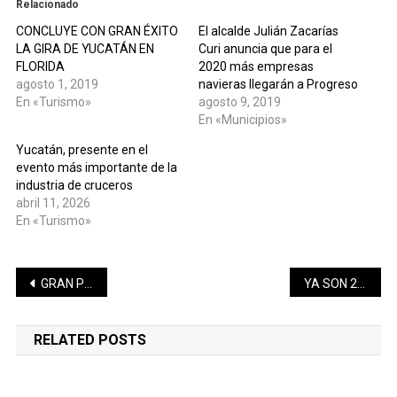
Relacionado
CONCLUYE CON GRAN ÉXITO
El alcalde Julián Zacarías
LA GIRA DE YUCATÁN EN
Curi anuncia que para el
FLORIDA
2020 más empresas
agosto 1, 2019
navieras llegarán a Progreso
En «Turismo»
agosto 9, 2019
En «Municipios»
Yucatán, presente en el
evento más importante de la
industria de cruceros
abril 11, 2026
En «Turismo»
Navegación
GRAN PLAZA INVITA A SU FESTIVAL DE LA CULTURA YUCATECA
YA SON 26 LOS LAUREADOS CONFIRMADOS EN LA 17° CUMBRE MUNDIAL DE LOS PREMIOS NOBEL DE LA PAZ EN MERIDA, YUCATAN.
de
RELATED POSTS
entradas