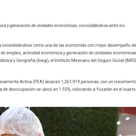
án
mica y generación de unidades económicas, consolidándose entre los
ca
úa consolidándose como una de las economías con mejor desempeño de
nal
lave de empleo, actividad económica y generación de unidades económicas
ística y Geografía (Inegi), el Instituto Mexicano del Seguro Social (IMSS
miento
ómico
micamente Activa (PEA) alcanzó 1,261,919 personas, con un crecimient
asa de desocupación se ubicó en 1.55%, colocando a Yucatán en el cuarto
ación
eo