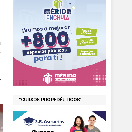
l
,
)
o
"CURSOS PROPEDÉUTICOS"