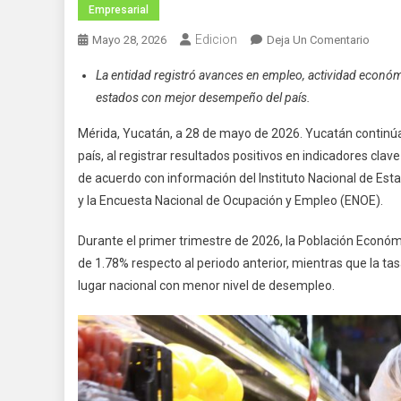
Empresarial
Edicion
En
Mayo 28, 2026
Deja Un Comentario
Yucat
La entidad registró avances en empleo, actividad econó
Desta
estados con mejor desempeño del país.
A
Nivel
Mérida, Yucatán, a 28 de mayo de 2026. Yucatán contin
Nacio
país, al registrar resultados positivos en indicadores c
Por
de acuerdo con información del Instituto Nacional de Estad
Su
y la Encuesta Nacional de Ocupación y Empleo (ENOE).
Creci
Econ
Durante el primer trimestre de 2026, la Población Econó
Y
de 1.78% respecto al periodo anterior, mientras que la t
Gener
lugar nacional con menor nivel de desempleo.
De
Empl