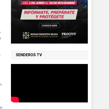
n
e
SENDEROS TV
e
n
en