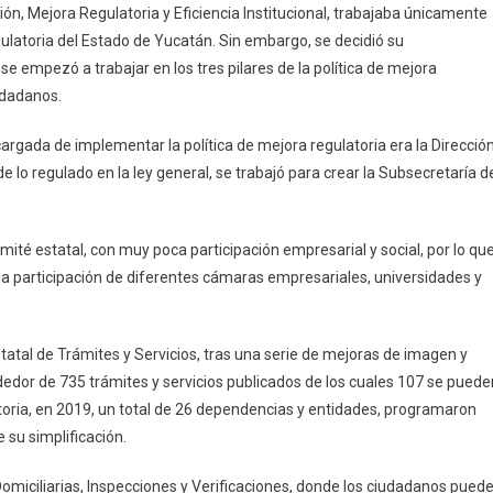
ción, Mejora Regulatoria y Eficiencia Institucional, trabajaba únicamente
ulatoria del Estado de Yucatán. Sin embargo, se decidió su
e empezó a trabajar en los tres pilares de la política de mejora
udadanos.
encargada de implementar la política de mejora regulatoria era la Direcció
e lo regulado en la ley general, se trabajó para crear la Subsecretaría d
mité estatal, con muy poca participación empresarial y social, por lo qu
a la participación de diferentes cámaras empresariales, universidades y
statal de Trámites y Servicios, tras una serie de mejoras de imagen y
dedor de 735 trámites y servicios publicados de los cuales 107 se puede
atoria, en 2019, un total de 26 dependencias y entidades, programaron
 su simplificación.
omiciliarias, Inspecciones y Verificaciones, donde los ciudadanos pued