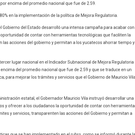
n por encima del promedio nacional que fue de 2.59.
Entre
Los
80% en la implementación de la política de Mejora Regulatoria.
3
Primeros
 el Gobierno del Estado desarrolló una intensa campaña para acabar con
Lugares
a oportunidad de contar con herramientas tecnológicas que faciliten la
A
en las acciones del gobierno y permitan a los yucatecos ahorrar tiempo y
Nivel
Nacional
En
tercer lugar nacional en el Indicador Subnacional de Mejora Regulatoria
El
r encima del promedio nacional que fue de 2.59 y que se traduce en un
Indicador
a, para mejorar los trámites y servicios que el Gobierno de Mauricio Vil
De
Mejora
Regulatoria
inistración estatal, el Gobernador Mauricio Vila instruyó desarrollar una
De
os y ofrecer a los ciudadanos la oportunidad de contar con herramienta
2019
mites y servicios, transparenten las acciones del Gobierno y permitan a
ácticas que se han implementado en el rubro, como se informó durante l