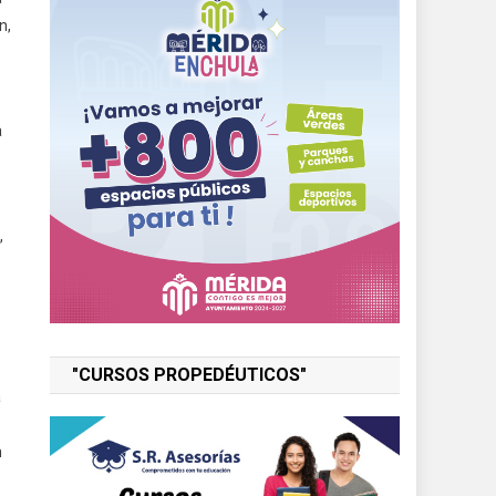
n,
a
,
"CURSOS PROPEDÉUTICOS"
a
n