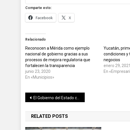
Comparte esto:
Facebook
X
Relacionado
Reconocen a Mérida como ejemplo
Yucatán, prime
nacional de gobierno gracias a sus
condiciones y 
procesos de mejora regulatoria que
negocios
fortalecen la transparencia
enero 29, 202
junio 23, 2020
En «Empresari
En «Municipios»
Navegación
El Gobierno del Estado continúa entregando equipo médico para reforzar la atención para pacientes con Coronavirus en hospitales del gobierno federal
de
RELATED POSTS
entradas