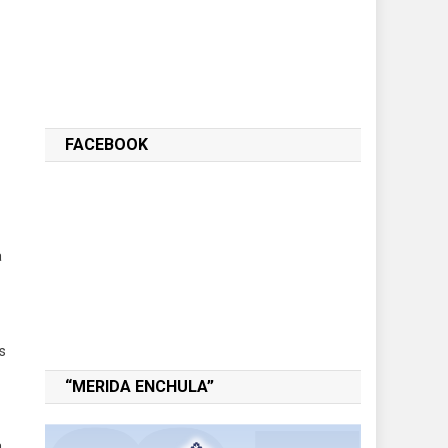
FACEBOOK
a
s
“MERIDA ENCHULA”
a