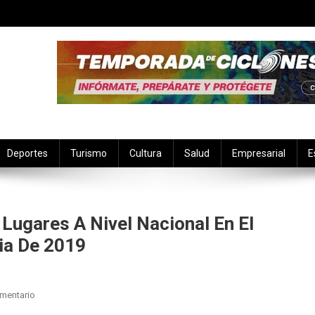
Deportes
Turismo
Cultura
Salud
Empresarial
E
Lugares A Nivel Nacional En El
ia De 2019
En
mentario
Yucatán,