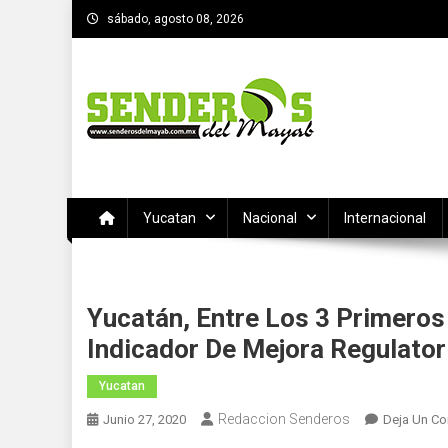
Saltar
sábado, agosto 08, 2026
al
contenido
SENDEROS DEL MAYAB
El medio informativo de Yucatan
Yucatan
Nacional
Internacional
Yucatán, Entre Los 3 Primeros 
Indicador De Mejora Regulator
Yucatan
Redaccion Senderos
Junio 27, 2020
Deja Un Co