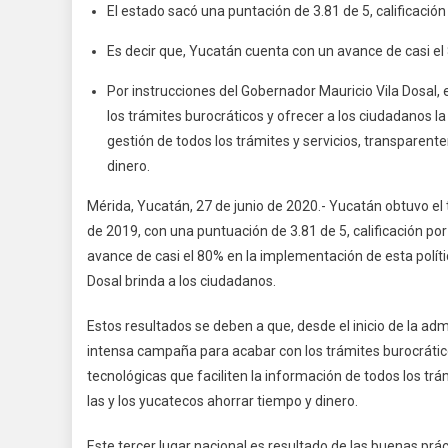
El estado sacó una puntación de 3.81 de 5, calificació
Es decir que, Yucatán cuenta con un avance de casi el 
Por instrucciones del Gobernador Mauricio Vila Dosal,
los trámites burocráticos y ofrecer a los ciudadanos l
gestión de todos los trámites y servicios, transparent
dinero.
Mérida, Yucatán, 27 de junio de 2020.- Yucatán obtuvo el 
de 2019, con una puntuación de 3.81 de 5, calificación po
avance de casi el 80% en la implementación de esta polític
Dosal brinda a los ciudadanos.
Estos resultados se deben a que, desde el inicio de la adm
intensa campaña para acabar con los trámites burocrátic
tecnológicas que faciliten la información de todos los trá
las y los yucatecos ahorrar tiempo y dinero.
Este tercer lugar nacional es resultado de las buenas pr