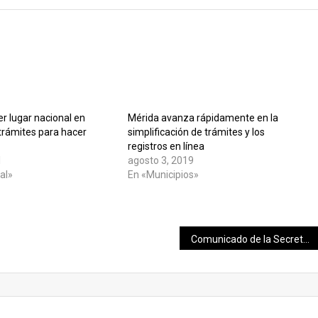
r lugar nacional en
Mérida avanza rápidamente en la
trámites para hacer
simplificación de trámites y los
registros en línea
1
agosto 3, 2019
al»
En «Municipios»
Comunicado de la Secretaria de Salud del Estado de Yucatán.