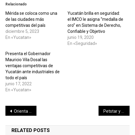
Relacionado
Mérida se coloca como una
Yucatán brilla en seguridad:
de las ciudades más
el IMCO le asigna “medalla de
competitivas del país
oro” en Sistema de Derecho,
diciembre 5, 2023
Confiable y Objetivo
En «Yucatan»
junio 19, 2020
En «Seguridad»
Presenta el Gobernador
Mauricio Vila Dosal las
ventajas competitivas de
Yucatán ante industriales de
todo el país
junio 17, 2022
En «Yucatan»
Navegación
Orienta IMSS Yucatán sobre cómo detectar hipertensión arterial y prevenir riesgos cardiovasculares
Petstar y Bepensa reciclarán más de 495 millones de botellas de PET al año
de
RELATED POSTS
entradas