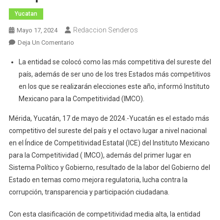
Yucatan
Redaccion Senderos
Mayo 17, 2024
En
Deja Un Comentario
Yucatán
La entidad se colocó como las más competitiva del sureste del
Mejora
país, además de ser uno de los tres Estados más competitivos
En
en los que se realizarán elecciones este año, informó Instituto
Materia
Mexicano para la Competitividad (IMCO).
De
Competitividad
Mérida, Yucatán, 17 de mayo de 2024.-Yucatán es el estado más
A
competitivo del sureste del país y el octavo lugar a nivel nacional
Nivel
en el Índice de Competitividad Estatal (ICE) del Instituto Mexicano
Nacional
para la Competitividad ( IMCO), además del primer lugar en
Sistema Político y Gobierno, resultado de la labor del Gobierno del
Estado en temas como mejora regulatoria, lucha contra la
corrupción, transparencia y participación ciudadana.
Con esta clasificación de competitividad media alta, la entidad