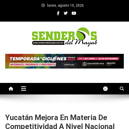
Saltar
lunes, agosto 10, 2026
al
contenido
SENDEROS DEL MAYAB
El medio informativo de Yucatan
Yucatán Mejora En Materia De
Competitividad A Nivel Nacional