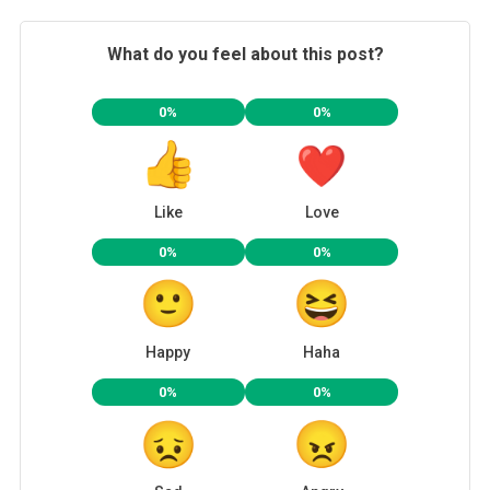
What do you feel about this post?
0%
0%
Like
Love
0%
0%
Happy
Haha
0%
0%