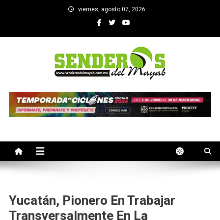
Saltar
viernes, agosto 07, 2026
al
contenido
SENDEROS DEL MAYAB
El medio informativo de Yucatan
Yucatán, Pionero En Trabajar
Transversalmente En La