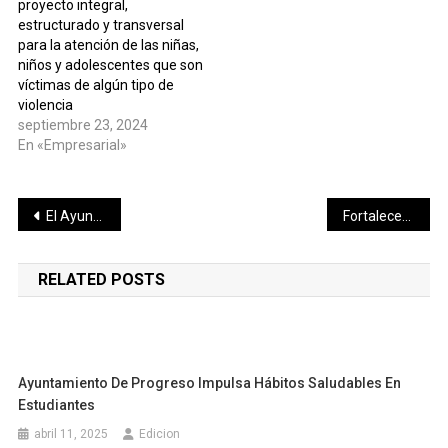
proyecto integral,
estructurado y transversal
para la atención de las niñas,
niños y adolescentes que son
víctimas de algún tipo de
violencia
septiembre 23, 2024
En «Empresarial»
Navegación
El Ayuntamiento de Mérida vestirá la ciudad de cultura, magia y color en esta navidad
Fortalecen en Solidaridad, recolección de basura, obras y tradiciones
de
RELATED POSTS
entradas
Ayuntamiento De Progreso Impulsa Hábitos Saludables En
Estudiantes
abril 11, 2025
Edicion