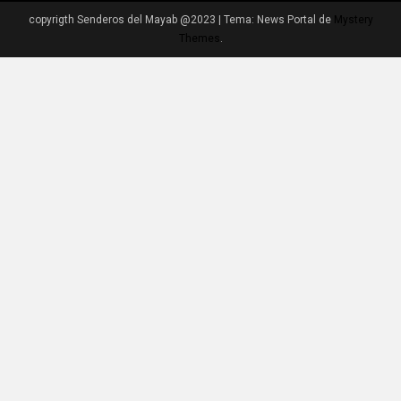
copyrigth Senderos del Mayab @2023
|
Tema: News Portal de
Mystery
Themes
.