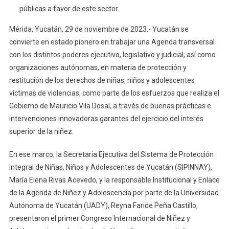
De
públicas a favor de este sector.
Los
Mérida, Yucatán, 29 de noviembre de 2023.- Yucatán se
Derechos
convierte en estado pionero en trabajar una Agenda transversal
De
con los distintos poderes ejecutivo, legislativo y judicial, así como
Niñas,
Niños
organizaciones autónomas, en materia de protección y
Y
restitución de los derechos de niñas, niños y adolescentes
Adolescentes
víctimas de violencias, como parte de los esfuerzos que realiza el
Víctimas
Gobierno de Mauricio Vila Dosal, a través de buenas prácticas e
De
intervenciones innovadoras garantes del ejercicio del interés
Violencias
superior de la niñez.
En ese marco, la Secretaria Ejecutiva del Sistema de Protección
Integral de Niñas, Niños y Adolescentes de Yucatán (SIPINNAY),
María Elena Rivas Acevedo, y la responsable Institucional y Enlace
de la Agenda de Niñez y Adolescencia por parte de la Universidad
Autónoma de Yucatán (UADY), Reyna Faride Peña Castillo,
presentaron el primer Congreso Internacional de Niñez y