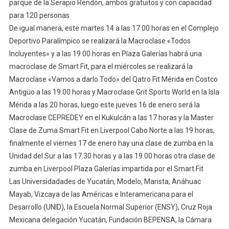
parque de la Serapio Rendón, ambos gratuitos y con capacidad
para 120 personas
De igual manera, este martes 14 a las 17.00 horas en el Complejo
Deportivo Paralímpico se realizará la Macroclase «Todos
Incluyentes» y a las 19.00 horas en Plaza Galerías habrá una
macroclase de Smart Fit, para el miércoles se realizará la
Macroclase «Vamos a darlo Todo» del Qatro Fit Mérida en Costco
Antigüo a las 19.00 horas y Macroclase Grit Sports World en la Isla
Mérida a las 20 horas, luego este jueves 16 de enero será la
Macroclase CEPREDEY en el Kukulcán a las 17 horas y la Master
Clase de Zuma Smart Fit en Liverpool Cabo Norte a las 19 horas,
finalmente el viernes 17 de enero hay una clase de zumba en la
Unidad del Sur a las 17.30 horas y a las 19.00 horas otra clase de
zumba en Liverpool Plaza Galerías impartida por el Smart Fit
Las Universidadades de Yucatán, Modelo, Marista, Anáhuac
Mayab, Vizcaya de las Américas e Interamericana para el
Desarrollo (UNID), la Escuela Normal Superior (ENSY), Cruz Roja
Mexicana delegación Yucatán, Fundación BEPENSA, la Cámara