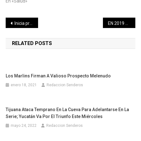
En «Salud»
Navegación
Inicia preselección nacional de karate concentración rumbo al Preolímpico Tokio 2020
EN 2019 SE CREARON 342 MIL EMPLEOS
de
RELATED POSTS
entradas
Los Marlins Firman A Valioso Prospecto Melenudo
enero 18, 2021
Redaccion Senderos
Tijuana Ataca Temprano En La Cueva Para Adelantarse En La
Serie; Yucatán Va Por El Triunfo Este Miércoles
mayo 24, 2022
Redaccion Senderos