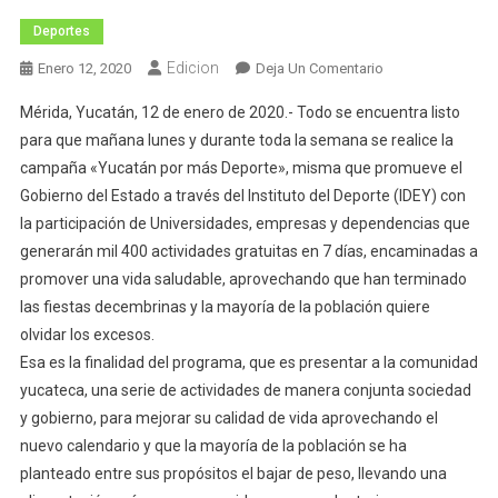
Deportes
Edicion
En
Enero 12, 2020
Deja Un Comentario
«YUCATÁN
Mérida, Yucatán, 12 de enero de 2020.- Todo se encuentra listo
POR
para que mañana lunes y durante toda la semana se realice la
MÁS
campaña «Yucatán por más Deporte», misma que promueve el
DEPORTE»
Gobierno del Estado a través del Instituto del Deporte (IDEY) con
COMIENZA
MAÑANA
la participación de Universidades, empresas y dependencias que
LUNES
generarán mil 400 actividades gratuitas en 7 días, encaminadas a
promover una vida saludable, aprovechando que han terminado
las fiestas decembrinas y la mayoría de la población quiere
olvidar los excesos.
Esa es la finalidad del programa, que es presentar a la comunidad
yucateca, una serie de actividades de manera conjunta sociedad
y gobierno, para mejorar su calidad de vida aprovechando el
nuevo calendario y que la mayoría de la población se ha
planteado entre sus propósitos el bajar de peso, llevando una