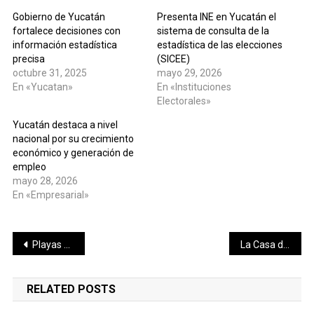
Gobierno de Yucatán
Presenta INE en Yucatán el
fortalece decisiones con
sistema de consulta de la
información estadística
estadística de las elecciones
precisa
(SICEE)
octubre 31, 2025
mayo 29, 2026
En «Yucatan»
En «Instituciones
Electorales»
Yucatán destaca a nivel
nacional por su crecimiento
económico y generación de
empleo
mayo 28, 2026
En «Empresarial»
Navegación
Playas de Yucatán, vigiladas y seguras: Gobierno del Renacimiento Maya activa monitoreo permanente contra la marea roja
La Casa del Pueblo combina tradición, salud y energía peninsular en una máster clase de fitness
de
RELATED POSTS
entradas