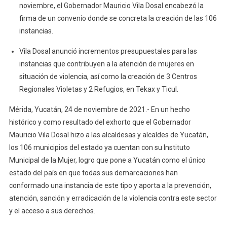
noviembre, el Gobernador Mauricio Vila Dosal encabezó la
En
firma de un convenio donde se concreta la creación de las 106
El
Único
instancias.
Estado
Vila Dosal anunció incrementos presupuestales para las
Del
instancias que contribuyen a la atención de mujeres en
País
situación de violencia, así como la creación de 3 Centros
Donde
Todos
Regionales Violetas y 2 Refugios, en Tekax y Ticul.
Sus
Mérida, Yucatán, 24 de noviembre de 2021.- En un hecho
Municipios
histórico y como resultado del exhorto que el Gobernador
Cuentan
Mauricio Vila Dosal hizo a las alcaldesas y alcaldes de Yucatán,
Con
Su
los 106 municipios del estado ya cuentan con su Instituto
Instituto
Municipal de la Mujer, logro que pone a Yucatán como el único
De
estado del país en que todas sus demarcaciones han
La
conformado una instancia de este tipo y aporta a la prevención,
Mujer,
atención, sanción y erradicación de la violencia contra este sector
Un
y el acceso a sus derechos.
Logro