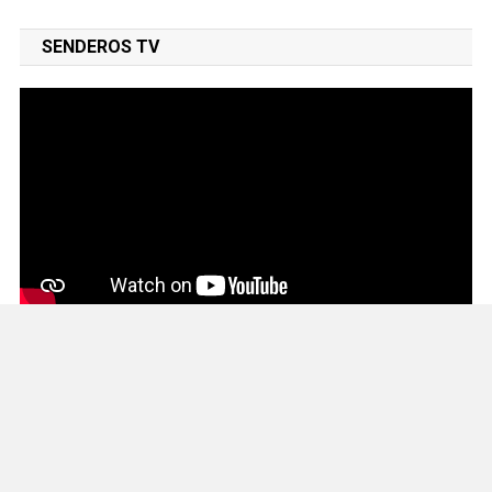
SENDEROS TV
ENTRADAS RECIENTES
Gobierno del Renacimiento Maya facilitará traslados gratuitos
para usuarias y usuarios del CREE
Continúa entrega de equipos del programa Seguridad en el