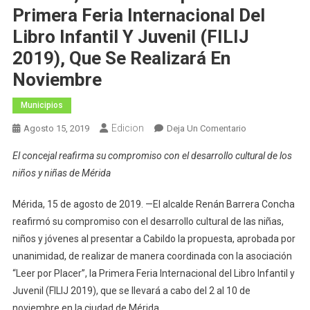
Primera Feria Internacional Del
Libro Infantil Y Juvenil (FILIJ
2019), Que Se Realizará En
Noviembre
Municipios
Edicion
En
Agosto 15, 2019
Deja Un Comentario
A
El concejal reafirma su compromiso con el desarrollo cultural de los
Propuesta
niños y niñas de Mérida
Del
Alcalde
Mérida, 15 de agosto de 2019. —El alcalde Renán Barrera Concha
Renán
reafirmó su compromiso con el desarrollo cultural de las niñas,
Barrera,
niños y jóvenes al presentar a Cabildo la propuesta, aprobada por
El
Cabildo
unanimidad, de realizar de manera coordinada con la asociación
Aprueba
“Leer por Placer”, la Primera Feria Internacional del Libro Infantil y
La
Juvenil (FILIJ 2019), que se llevará a cabo del 2 al 10 de
Primera
noviembre en la ciudad de Mérida.