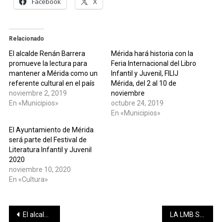
Facebook
X
Relacionado
El alcalde Renán Barrera
Mérida hará historia con la
promueve la lectura para
Feria Internacional del Libro
mantener a Mérida como un
Infantil y Juvenil, FILIJ
referente cultural en el país
Mérida, del 2 al 10 de
noviembre 2, 2019
noviembre
En «Municipios»
octubre 24, 2019
En «Municipios»
El Ayuntamiento de Mérida
será parte del Festival de
Literatura Infantil y Juvenil
2020
noviembre 10, 2020
En «Cultura»
Navegación
El alcalde Renán Barrera supervisa equipo especializado para monitorear el ruido en Mérida
LA LMB SOSTUVO REUNIÓN DE DUEÑOS EN MONTERREY, N.L.