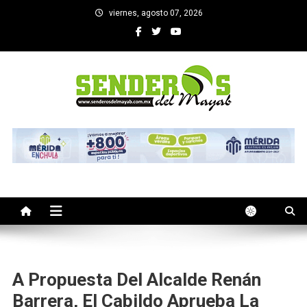
Saltar
viernes, agosto 07, 2026
al
contenido
SENDEROS DEL MAYAB
El medio informativo de Yucatan
A Propuesta Del Alcalde Renán
Barrera, El Cabildo Aprueba La