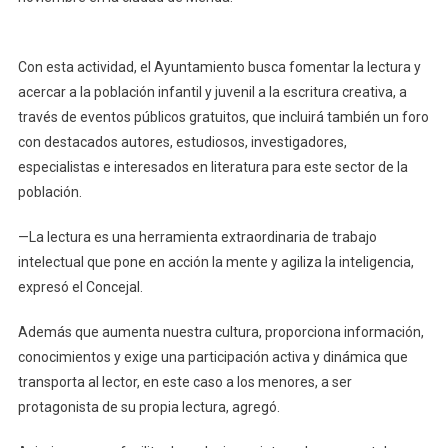
Feria
Internacional
Del
Con esta actividad, el Ayuntamiento busca fomentar la lectura y
Libro
acercar a la población infantil y juvenil a la escritura creativa, a
Infantil
través de eventos públicos gratuitos, que incluirá también un foro
Y
con destacados autores, estudiosos, investigadores,
Juvenil
especialistas e interesados en literatura para este sector de la
(FILIJ
población.
2019),
Que
—La lectura es una herramienta extraordinaria de trabajo
Se
intelectual que pone en acción la mente y agiliza la inteligencia,
Realizará
expresó el Concejal.
En
Noviembre
Además que aumenta nuestra cultura, proporciona información,
conocimientos y exige una participación activa y dinámica que
transporta al lector, en este caso a los menores, a ser
protagonista de su propia lectura, agregó.