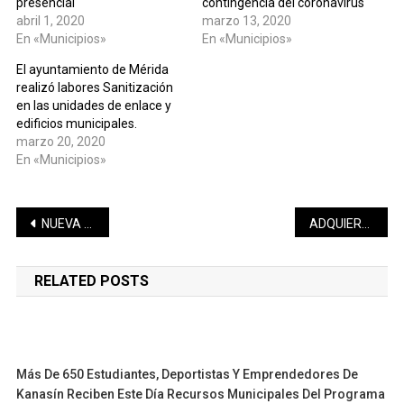
presencial
contingencia del coronavirus
abril 1, 2020
marzo 13, 2020
En «Municipios»
En «Municipios»
El ayuntamiento de Mérida
realizó labores Sanitización
en las unidades de enlace y
edificios municipales.
marzo 20, 2020
En «Municipios»
Navegación
NUEVA ADHESIÓN EN YUCATÁN A CATEM.
ADQUIERE EL RUGIABONO CON EL 40% DE DESCUENTO Y ENTRA GRATIS A LOS PLAYOFFS 2019
de
RELATED POSTS
entradas
Más De 650 Estudiantes, Deportistas Y Emprendedores De
Kanasín Reciben Este Día Recursos Municipales Del Programa