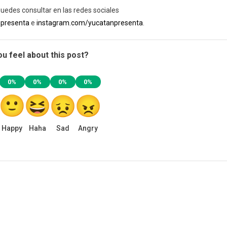
 puedes consultar en las redes sociales
npresenta
e
instagram.com/yucatanpresenta
.
u feel about this post?
0%
0%
0%
0%
Happy
Haha
Sad
Angry