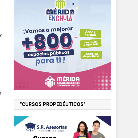
y
s
"CURSOS PROPEDÉUTICOS"