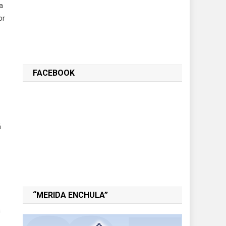
a
or
FACEBOOK
á
“MERIDA ENCHULA”
a