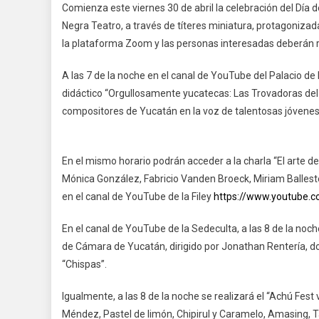
Comienza este viernes 30 de abril la celebración del Día d
Negra Teatro, a través de títeres miniatura, protagoniza
la plataforma Zoom y las personas interesadas deberán r
A las 7 de la noche en el canal de YouTube del Palacio de
didáctico “Orgullosamente yucatecas: Las Trovadoras del 
compositores de Yucatán en la voz de talentosas jóvenes 
En el mismo horario podrán acceder a la charla “El arte de la
Mónica González, Fabricio Vanden Broeck, Miriam Balleste
en el canal de YouTube de la Filey
https://www.youtube
En el canal de YouTube de la Sedeculta, a las 8 de la noche
de Cámara de Yucatán, dirigido por Jonathan Rentería, do
“Chispas”.
Igualmente, a las 8 de la noche se realizará el “Achú Fest v
Méndez, Pastel de limón, Chipirul y Caramelo, Amasing, 