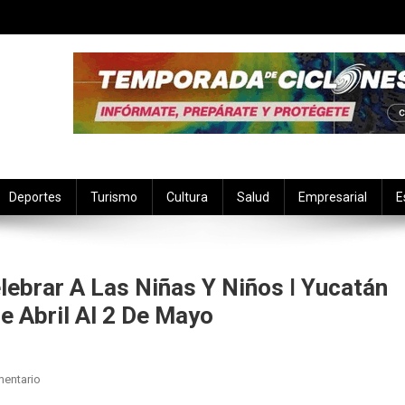
Deportes
Turismo
Cultura
Salud
Empresarial
E
lebrar A Las Niñas Y Niños ǀ Yucatán
e Abril Al 2 De Mayo
En
mentario
Actividades