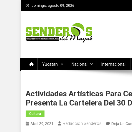
Saltar
domingo, agosto 09, 2026
al
contenido
SENDEROS DEL MAYAB
El medio informativo de Yucatan
Yucatan
Nacional
Internacional
Actividades Artísticas Para Ce
Presenta La Cartelera Del 30 D
Cultura
Redaccion Senderos
Abril 29, 2021
Deja Un Co