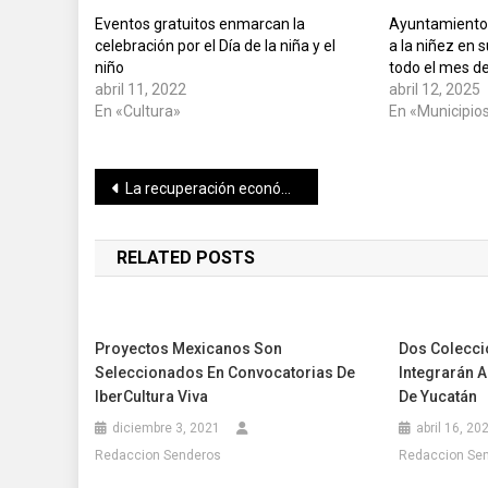
Eventos gratuitos enmarcan la
Ayuntamiento 
celebración por el Día de la niña y el
a la niñez en 
niño
todo el mes de
abril 11, 2022
abril 12, 2025
En «Cultura»
En «Municipio
Navegación
La recuperación económica es la columna vertebral de las propuestas del PAN, afirma Víctor Hugo Lozano
de
RELATED POSTS
entradas
Proyectos Mexicanos Son
Dos Colecci
Seleccionados En Convocatorias De
Integrarán A
IberCultura Viva
De Yucatán
diciembre 3, 2021
abril 16, 20
Redaccion Senderos
Redaccion Se