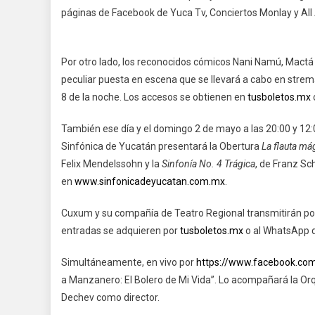
páginas de Facebook de Yuca Tv, Conciertos Monlay y All
Por otro lado, los reconocidos cómicos Nani Namú, Mactá y
peculiar puesta en escena que se llevará a cabo en strem
8 de la noche. Los accesos se obtienen en
tusboletos.mx
También ese día y el domingo 2 de mayo a las 20:00 y 12:
Sinfónica de Yucatán presentará la Obertura
La flauta má
Felix Mendelssohn y la
Sinfonía No. 4 Trágica
, de Franz Sch
en
www.sinfonicadeyucatan.com.mx
.
Cuxum y su compañía de Teatro Regional transmitirán por i
entradas se adquieren por
tusboletos.mx
o al WhatsApp 
Simultáneamente, en vivo por
https://www.facebook.com/
a Manzanero: El Bolero de Mi Vida”. Lo acompañará la O
Dechev como director.