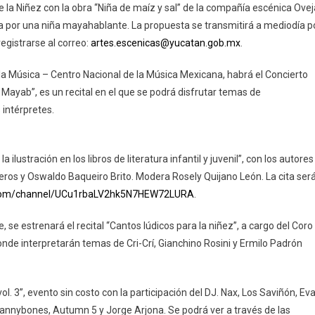
e la Niñez con la obra “Niña de maíz y sal” de la compañía escénica Ovej
Artísticas
da por una niña mayahablante. La propuesta se transmitirá a mediodía p
Para
egistrarse al correo:
artes.escenicas@yucatan.gob.mx
.
Celebrar
A
 la Música – Centro Nacional de la Música Mexicana, habrá el Concierto
Las
Mayab”, es un recital en el que se podrá disfrutar temas de
Niñas
Y
intérpretes.
Niños
ǀ
Yucatán
 ilustración en los libros de literatura infantil y juvenil”, con los autores
Presenta
ros y Oswaldo Baqueiro Brito. Modera Rosely Quijano León. La cita ser
La
.com/channel/UCu1rbaLV2hk5N7HEW72LURA
.
Cartelera
Del
, se estrenará el recital “Cantos lúdicos para la niñez”, a cargo del Coro
30
nde interpretarán temas de Cri-Crí, Gianchino Rosini y Ermilo Padrón
De
Abril
Al
ol. 3”, evento sin costo con la participación del DJ. Nax, Los Saviñón, Ev
2
Tannybones, Autumn 5 y Jorge Arjona. Se podrá ver a través de las