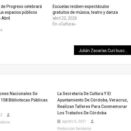
de Progreso celebrará
Escuelas reciben espectáculos
sus espacios públicos
gratuitos de música, teatro y danza
 Abril
abril 22, 2026
En «Cultura»
s»
Julián Zacarías Curi busca optimizar los servicios públicos y seguir garantizando mejoras en el agua potable y el sistema de recolecta de residuos
ones Nacionales Se
La Secretaría De Cultura Y El
 158 Bibliotecas Públicas
Ayuntamiento De Córdoba, Veracruz,
Realizan Talleres Para Conmemorar
Los Tratados De Córdoba
22
agosto 6, 2021
nderos
Redaccion Senderos