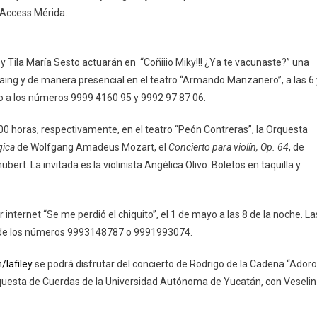
De
 Access Mérida.
Mayo
 Tila María Sesto actuarán en “Coñiiio Miky!!! ¿Ya te vacunaste?” una
aing y de manera presencial en el teatro “Armando Manzanero”, a las 6 
o a los números 9999 4160 95 y 9992 97 87 06.
00 horas, respectivamente, en el teatro “Peón Contreras”, la Orquesta
gica
de Wolfgang Amadeus Mozart, el
Concierto para violín, Op. 64
, de
ubert. La invitada es la violinista Angélica Olivo. Boletos en taquilla y
nternet “Se me perdió el chiquito”, el 1 de mayo a las 8 de la noche. La
de los números 9993148787 o 9991993074.
lafiley
se podrá disfrutar del concierto de Rodrigo de la Cadena “Adoro
rquesta de Cuerdas de la Universidad Autónoma de Yucatán, con Veselin