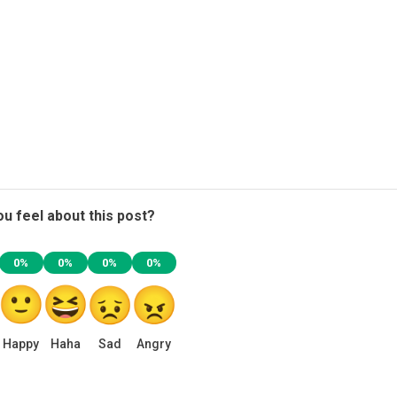
u feel about this post?
0%
0%
0%
0%
Happy
Haha
Sad
Angry