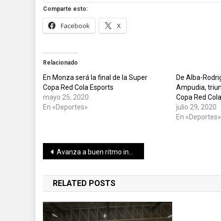
Comparte esto:
Facebook
X
Relacionado
En Monza será la final de la Super
De Alba-Rodri
Copa Red Cola Esports
Ampudia, triu
mayo 25, 2020
Copa Red Cola
En «Deportes»
julio 29, 2020
En «Deportes
Navegación
Avanza a buen ritmo instalación de hospital provisional de Valladolid, anunciado por el Gobernador Mauricio Vila Dosal
de
RELATED POSTS
entradas