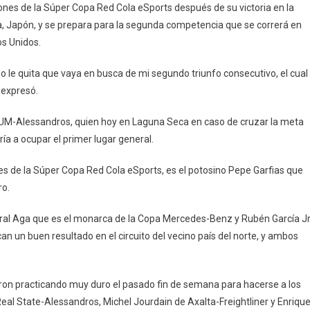
ciones de la Súper Copa Red Cola eSports después de su victoria en la
, Japón, y se prepara para la segunda competencia que se correrá en
s Unidos.
eza
 le quita que vaya en busca de mi segundo triunfo consecutivo, el cual
 expresó.
UM-Alessandros, quien hoy en Laguna Seca en caso de cruzar la meta
s
ía a ocupar el primer lugar general.
res de la Súper Copa Red Cola eSports, es el potosino Pepe Garfias que
ro.
ral Aga que es el monarca de la Copa Mercedes-Benz y Rubén García Jr
a
un buen resultado en el circuito del vecino país del norte, y ambos
eron practicando muy duro el pasado fin de semana para hacerse a los
eal State-Alessandros, Michel Jourdain de Axalta-Freightliner y Enriqu