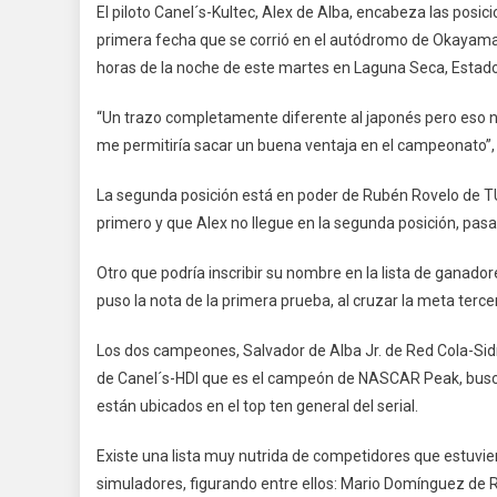
El piloto Canel´s-Kultec, Alex de Alba, encabeza las posi
De
primera fecha que se corrió en el autódromo de Okayama
Alba
horas de la noche de este martes en Laguna Seca, Estado
Encab
Super
“Un trazo completamente diferente al japonés pero eso no
Copa
me permitiría sacar un buena ventaja en el campeonato”,
Red
Cola
La segunda posición está en poder de Rubén Rovelo de T
ESport
primero y que Alex no llegue en la segunda posición, pasar
Y
Hoy
Otro que podría inscribir su nombre en la lista de ganado
Se
Corre
puso la nota de la primera prueba, al cruzar la meta terce
En
Los dos campeones, Salvador de Alba Jr. de Red Cola-Sid
Lagun
Seca
de Canel´s-HDI que es el campeón de NASCAR Peak, buscan 
están ubicados en el top ten general del serial.
Existe una lista muy nutrida de competidores que estuvi
simuladores, figurando entre ellos: Mario Domínguez de R