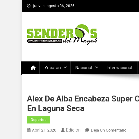
Saltar
jueves, agosto 06, 2026
al
contenido
SENDEROS DEL MAYAB
El medio informativo de Yucatan
Yucatan
Nacional
Internacional
Alex De Alba Encabeza Super 
En Laguna Seca
Deportes
Edicion
En
Abril 21, 2020
Deja Un Comentario
Alex