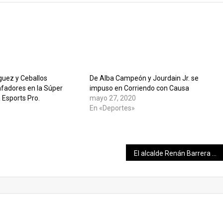
guez y Ceballos
De Alba Campeón y Jourdain Jr. se
nfadores en la Súper
impuso en Corriendo con Causa
 Esports Pro.
mayo 27, 2020
En «Deportes»
»
El alcalde Renán Barrera entrega apoyos alimentarios, casa por casa, a vecinos de comisarías