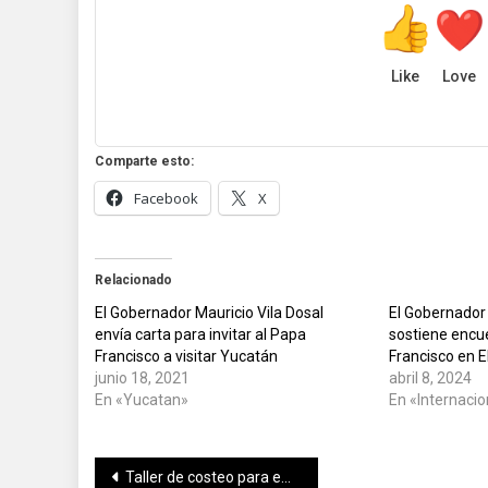
Like
Love
Comparte esto:
Facebook
X
Relacionado
El Gobernador Mauricio Vila Dosal
El Gobernador 
envía carta para invitar al Papa
sostiene encu
Francisco a visitar Yucatán
Francisco en E
junio 18, 2021
abril 8, 2024
En «Yucatan»
En «Internacio
Navegación
Taller de costeo para emprendedores