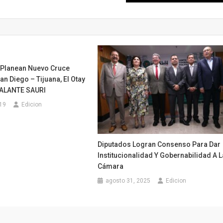
 Planean Nuevo Cruce
an Diego – Tijuana, El Otay
CALANTE SAURI
019
Edicion
Diputados Logran Consenso Para Dar
Institucionalidad Y Gobernabilidad A L
Cámara
agosto 31, 2025
Edicion