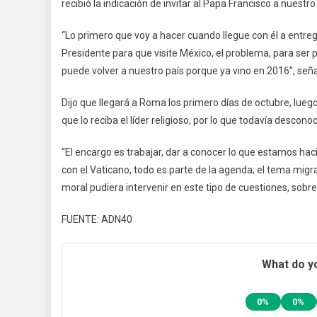
recibió la indicación de invitar al Papa Francisco a nuestr
“Lo primero que voy a hacer cuando llegue con él a entrega
Presidente para que visite México, el problema, para ser p
puede volver a nuestro país porque ya vino en 2016”, seña
Dijo que llegará a Roma los primero días de octubre, lueg
que lo reciba el líder religioso, por lo que todavía desco
“El encargo es trabajar, dar a conocer lo que estamos haci
con el Vaticano, todo es parte de la agenda; el tema migra
moral pudiera intervenir en este tipo de cuestiones, sobr
FUENTE: ADN40
What do yo
0%
0%