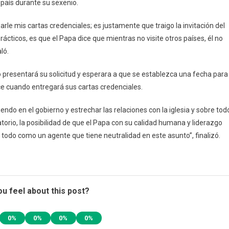
o país durante su sexenio.
Invitación
Al
rle mis cartas credenciales; es justamente que traigo la invitación del
Papa
rácticos, es que el Papa dice que mientras no visite otros países, él no
Francisco
ló.
Para
Visitar
o presentará su solicitud y esperara a que se establezca una fecha para
México
noce cuando entregará sus cartas credenciales.
endo en el gobierno y estrechar las relaciones con la iglesia y sobre tod
torio, la posibilidad de que el Papa con su calidad humana y liderazgo
e todo como un agente que tiene neutralidad en este asunto”, finalizó.
u feel about this post?
0%
0%
0%
0%