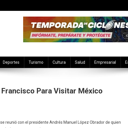
Deportes
Turismo
Cultura
Salud
Empresarial
E
 Francisco Para Visitar México
En
AMLO
, se reunió con el presidente Andrés Manuel López Obrador de quien
Envía