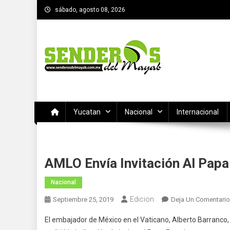
Saltar
sábado, agosto 08, 2026
al
contenido
SENDEROS DEL MAYAB
El medio informativo de Yucatan
Yucatan
Nacional
Internacional
AMLO Envía Invitación Al Papa
Nacional
Edicion
Septiembre 25, 2019
Deja Un Comentario
El embajador de México en el Vaticano, Alberto Barranco