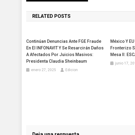
de
RELATED POSTS
entradas
Continúan Denuncias Ante FGE Fraude
México Y EU
En El INFONAVIT Y Se Resarcirán Daños
Fronterizo S
A Afectados Por Juicios Masivos:
Mesa II: ES
Presidenta Claudia Sheinbaum
junio 17, 2
enero 27, 2025
Edicion
Deja una respuesta