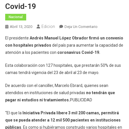
Covid-19
Nacional
Edicion
En
Abril 13, 2020
Deja Un Comentario
AMLO
El presidente
Andrés Manuel López Obrador firmó un convenio
Y
con hospitales privados
del país para aumentar la capacidad de
Hospitales
atención a los pacientes con
coronavirus Covid-19.
Privados
Firman
Esta colaboración con 127 hospitales, que prestarán 50% de sus
Convenio
camas tendrá vigencia del 23 de abril al 23 de mayo.
Para
Atender
De acuerdo con el canciller, Marcelo Ebrard, quienes sean
Covid-
atendidos en instituciones de salud privadas
no tendrán que
19
pagar ni estudios ni tratamientos.
PUBLICIDAD
“El que la
Iniciativa Privada libere 3 mil 200 camas, permitirá
que se pueda atender a 12 mil 500 pacientes en instituciones
públicas
. Es como si hubiéramos construido varios hospitales en