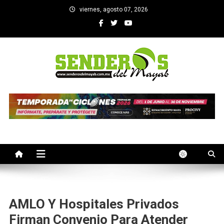
Saltar
viernes, agosto 07, 2026
al
contenido
SENDEROS DEL MAYAB
El medio informativo de Yucatan
AMLO Y Hospitales Privados
Firman Convenio Para Atender