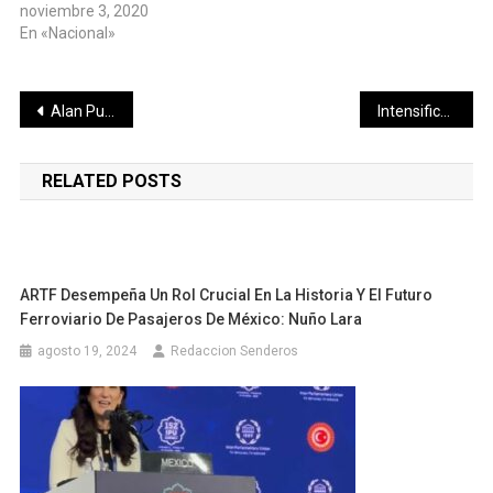
noviembre 3, 2020
En «Nacional»
Navegación
Alan Pulido se sintió traicionado por Tigres
Intensifica IMSS estrategias de capacitación para sus trabajadores en temas de COVID-19
de
RELATED POSTS
entradas
ARTF Desempeña Un Rol Crucial En La Historia Y El Futuro
Ferroviario De Pasajeros De México: Nuño Lara
agosto 19, 2024
Redaccion Senderos