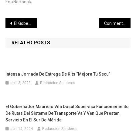
En «Nacional»
Navegación
El Gobernador Mauricio Vila Dosal inaugura la Liga de Fútbol “Eric Díaz Palma”
Con mentiras buscan justificar su ineficiencia y su oposición a la 4T
de
RELATED POSTS
entradas
Intensa Jornada De Entrega De Kits “Mejora Tu Secu”
abril 3, 2023
Redaccion Senderos
El Gobernador Mauricio Vila Dosal Supervisa Funcionamiento
De Rutas Del Sistema De Transporte Va Y Ven Que Prestan
Servicio En El Sur De Mérida
abril 19, 2024
Redaccion Senderos