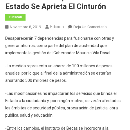
Estado Se Aprieta El Cinturón
Yucatan
Edicion
En
Noviembre 8, 2019
Deja Un Comentario
Ante
Desaparecerán 7 dependencias para fusionarse con otras y
Los
generar ahorros, como parte del plan de austeridad que
Retos
implementa la gestión del Gobernador Mauricio Vila Dosal.
Del
Presupuesto
-La medida representa un ahorro de 100 millones de pesos
Del
anuales, por lo que al final de la administración se estarían
Próximo
Año,
ahorrando 500 millones de pesos.
Gobierno
-Las modificaciones no impactarán los servicios que brinda el
Del
Estado
Estado a la ciudadanía y, por ningún motivo, se verán afectados
Se
los ámbitos de seguridad pública, procuración de justicia, obra
Aprieta
pública, salud y educación.
El
Cinturón
-Entre los cambios, el Instituto de Becas se incorpora a la