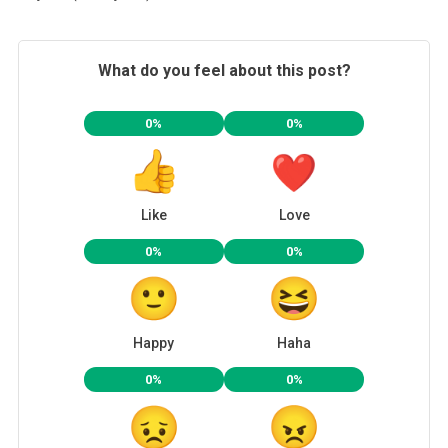
What do you feel about this post?
0%
0%
Like
Love
0%
0%
Happy
Haha
0%
0%