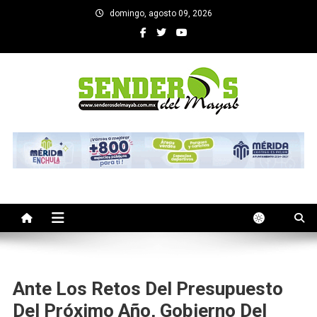
Saltar
domingo, agosto 09, 2026
al
contenido
SENDEROS DEL MAYAB
El medio informativo de Yucatan
Ante Los Retos Del Presupuesto
Del Próximo Año, Gobierno Del