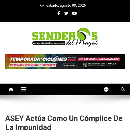
Saltar
sábado, agosto 08, 2026
al
contenido
SENDEROS DEL MAYAB
El medio informativo de Yucatan
ASEY Actúa Como Un Cómplice De
La Impunidad