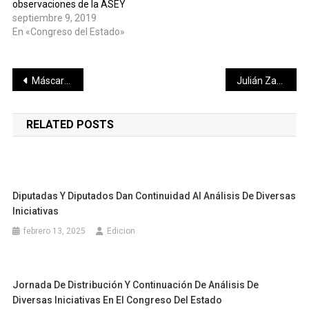
observaciones de la ASEY
septiembre 9, 2019
En «Congreso del Estado»
Navegación
Máscaras y Cabelleras.
Julián Zacarías Curi entrega parque y andador completamente remozados en Ciénaga 2000.
de
RELATED POSTS
entradas
Diputadas Y Diputados Dan Continuidad Al Análisis De Diversas
Iniciativas
febrero 13, 2025
Edicion
Jornada De Distribución Y Continuación De Análisis De
Diversas Iniciativas En El Congreso Del Estado