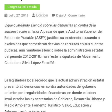
Congreso Del Estado
Edicion
En
Julio 27, 2019
Deja Un Comentario
ASEY
Sigue guardando silencio sobre las denuncias en contra de la
Actúa
administración anterior
A pesar de que la Auditoria Superior del
Como
Estado de Yucatán (ASEY) justifica su existencia acusando a
Un
exalcaldes que cometieron desvíos de recursos en sus cuentas
Cómplice
De
públicas, aun mantiene silencio sobre la administración estatal
La
del periodo 2012-2018, manifestó la diputada de Movimiento
Impunidad
Ciudadano Silvia López Escoffié.
La legisladora local recordó que la actual administración estatal
presentó 26 denuncias en contra autoridades del gobierno
anterior por irregularidades financieras, en donde estaban
involucrados los ex secretarios de Gobierno, Desarrollo Urbano y
Medio Ambiente, Fomento Turístico, Salud, Educación y
Administración y Finanzas.