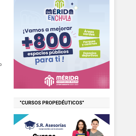
o
z
"CURSOS PROPEDÉUTICOS"