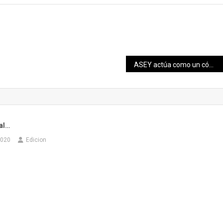
ASEY actúa como un cómplice de la impunidad
al…
2020
Edicion