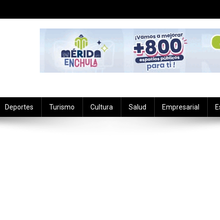
Deportes
Turismo
Cultura
Salud
Empresarial
E
ras
eras.