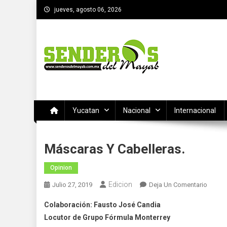
Saltar
jueves, agosto 06, 2026
al
contenido
SENDEROS DEL MAYAB
El medio informativo de Yucatan
Yucatan
Nacional
Internacional
Máscaras Y Cabelleras.
Opinion
Edicion
En
Julio 27, 2019
Deja Un Comentario
Másca
Colaboración: Fausto José Candia
Y
Locutor de Grupo Fórmula Monterrey
Cabell