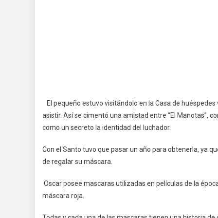
El pequeño estuvo visitándolo en la Casa de huéspedes va
asistir. Así se cimentó una amistad entre “El Manotas”,
como un secreto la identidad del luchador.
Con el Santo tuvo que pasar un año para obtenerla, ya q
de regalar su máscara.
Oscar posee mascaras utilizadas en películas de la época
máscara roja.
Todas y cada una de las mascaras tienen una historia de có