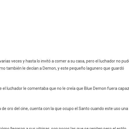
rias veces y hasta lo invitó a comer a su casa, pero el luchador no pud
 como también le decían a Demon, y este pequeño lagunero que guardó
ue el luchador le comentaba que no le creía que Blue Demon fuera capa
 de oro del cine, cuenta con la que ocupo el Santo cuando este uso una
mo llegaron a sus vitrinas, son pocos las que se repiten pero el estilo