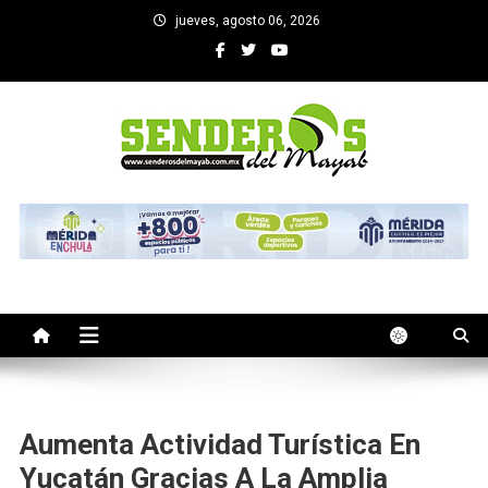
Saltar
jueves, agosto 06, 2026
al
contenido
SENDEROS DEL MAYAB
El medio informativo de Yucatan
Aumenta Actividad Turística En
Yucatán Gracias A La Amplia