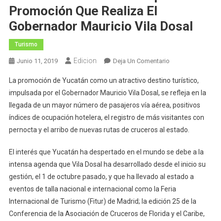
Promoción Que Realiza El
Gobernador Mauricio Vila Dosal
Turismo
Edicion
En
Junio 11, 2019
Deja Un Comentario
Aumenta
La promoción de Yucatán como un atractivo destino turístico,
Actividad
impulsada por el Gobernador Mauricio Vila Dosal, se refleja en la
Turística
llegada de un mayor número de pasajeros vía aérea, positivos
En
índices de ocupación hotelera, el registro de más visitantes con
Yucatán
Gracias
pernocta y el arribo de nuevas rutas de cruceros al estado.
A
La
El interés que Yucatán ha despertado en el mundo se debe a la
Amplia
intensa agenda que Vila Dosal ha desarrollado desde el inicio su
Promoción
gestión, el 1 de octubre pasado, y que ha llevado al estado a
Que
eventos de talla nacional e internacional como la Feria
Realiza
Internacional de Turismo (Fitur) de Madrid; la edición 25 de la
El
Conferencia de la Asociación de Cruceros de Florida y el Caribe,
Gobernador