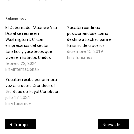
Relacionado
El Gobernador Mauricio Vila
Yucatán continúa
Dosal se reúne en
posicionándose como
Washington D.C. con
destino atractivo para el
empresarios del sector
turismo de cruceros
turístico y yucatecos que
diciembre 15, 2019
viven en Estados Unidos
En «Turismo»
febrero 22, 2024
En «Internacional»
Yucatán recibe por primera
vez al crucero Grandeur of
the Seas de Royal Caribbean
julio 17, 2024
En «Turismo»
Navegación
Trump revela ‘sin querer queriendo’ que México se comprometió a revisar leyes para cumplir acuerdo migratorio
Nueva Jersey: deberán proveer a mucamas de botón de pánico