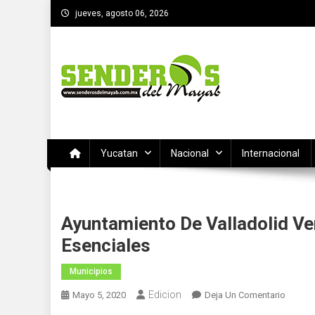
Saltar
jueves, agosto 06, 2026
al
contenido
SENDEROS DEL MAYAB
El medio informativo de Yucatan
Yucatan
Nacional
Internacional
Ayuntamiento De Valladolid Ve
Esenciales
Municipios
Edicion
En
Mayo 5, 2020
Deja Un Comentario
Ayunta