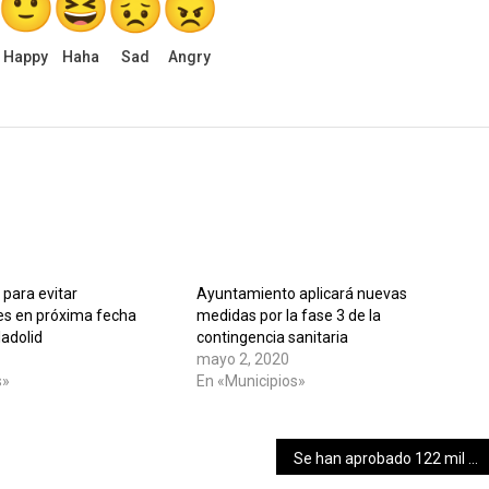
Happy
Haha
Sad
Angry
para evitar
Ayuntamiento aplicará nuevas
s en próxima fecha
medidas por la fase 3 de la
ladolid
contingencia sanitaria
mayo 2, 2020
s»
En «Municipios»
Se han aprobado 122 mil de 664 solicitudes de empresarios solidarios y más de 107 mil ya recibieron su crédito a la palabra