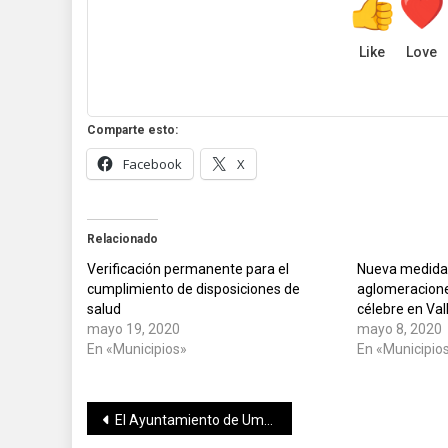
Like
Love
Comparte esto:
Facebook
X
Relacionado
Verificación permanente para el
Nueva medida 
cumplimiento de disposiciones de
aglomeracione
salud
célebre en Val
mayo 19, 2020
mayo 8, 2020
En «Municipios»
En «Municipio
Navegación
El Ayuntamiento de Umán continúa con la sanitización en el mercado municipal y espacios públicos