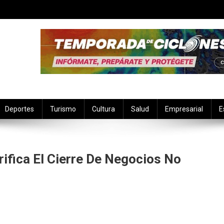
Deportes
Turismo
Cultura
Salud
Empresarial
E
rifica El Cierre De Negocios No
miento