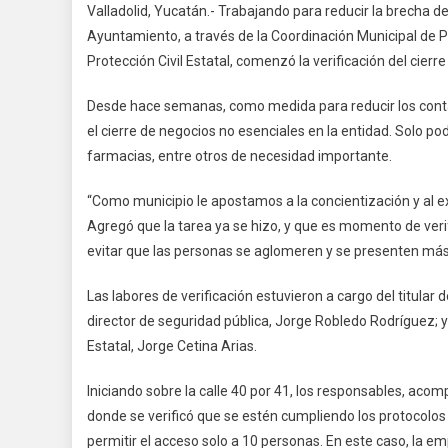
Valladolid, Yucatán.- Trabajando para reducir la brecha d
De
Ayuntamiento, a través de la Coordinación Municipal de Pr
Vallado
Protección Civil Estatal, comenzó la verificación del cier
Verifica
El
Desde hace semanas, como medida para reducir los contag
Cierre
el cierre de negocios no esenciales en la entidad. Solo 
De
Negoci
farmacias, entre otros de necesidad importante.
No
“Como municipio le apostamos a la concientización y al e
Esenci
Agregó que la tarea ya se hizo, y que es momento de veri
evitar que las personas se aglomeren y se presenten más
Las labores de verificación estuvieron a cargo del titular
director de seguridad pública, Jorge Robledo Rodríguez; y 
Estatal, Jorge Cetina Arias.
Iniciando sobre la calle 40 por 41, los responsables, aco
donde se verificó que se estén cumpliendo los protocolos 
permitir el acceso solo a 10 personas. En este caso, la e