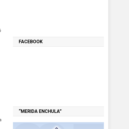
ó
FACEBOOK
“MERIDA ENCHULA”
a
s