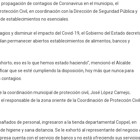
e propagación de contagios de Coronavirus en el municipio, el
otección Civil, en coordinación con la Dirección de Seguridad Pública y
lid
re de establecimientos no esenciales.
ios y disminuir el impacto del Covid-19, el Gobierno del Estado decret
podían permanecer abiertos establecimientos de alimentos, bancos y
os
xhorto; eso es lo que hemos estado haciendo”, mencionó el Alcalde.
ales
ficar que se esté cumpliendo la disposición, hoy más que nunca para
 contagios.
 de la coordinación municipal de protección civil, José López Camejo;
el responsable de la zona oriente de la Coordinación de Protección Civil
mpañados de personal, ingresaron a la tienda departamental Coppel, en
de higiene y sana distancia. Se le exhortó al representante del negocio 
mpresa cuenta con el servicio de banco y no está ofreciendo sus servicio