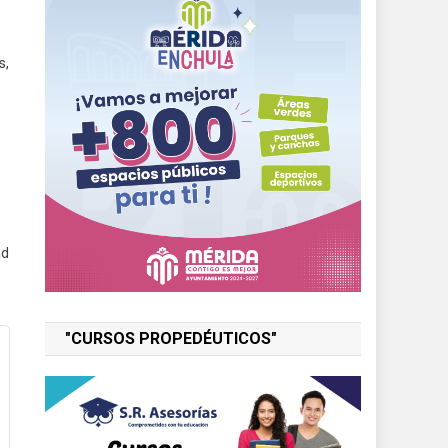
s,
ad
"CURSOS PROPEDÉUTICOS"