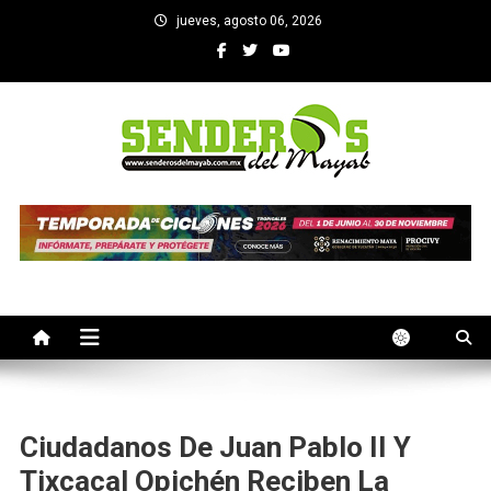
Saltar
jueves, agosto 06, 2026
al
contenido
SENDEROS DEL MAYAB
El medio informativo de Yucatan
Ciudadanos De Juan Pablo II Y
Tixcacal Opichén Reciben La