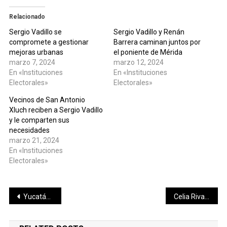
Relacionado
Sergio Vadillo se
Sergio Vadillo y Renán
compromete a gestionar
Barrera caminan juntos por
mejoras urbanas
el poniente de Mérida
marzo 7, 2024
marzo 12, 2024
En «Instituciones
En «Instituciones
Electorales»
Electorales»
Vecinos de San Antonio
Xluch reciben a Sergio Vadillo
y le comparten sus
necesidades
marzo 21, 2024
En «Instituciones
Electorales»
Navegación
Yucatán, primer lugar del país en satisfacción con la labor de la policía
Celia Rivas Rodríguez reconoce labor de jueces y juezas
de