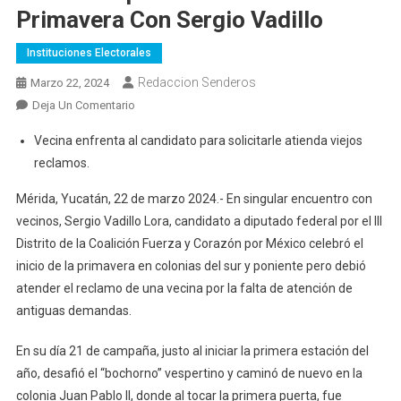
Primavera Con Sergio Vadillo
Instituciones Electorales
Redaccion Senderos
Marzo 22, 2024
En
Deja Un Comentario
Ciudadanos
Vecina enfrenta al candidato para solicitarle atienda viejos
De
reclamos.
Juan
Pablo
Mérida, Yucatán, 22 de marzo 2024.- En singular encuentro con
II
vecinos, Sergio Vadillo Lora, candidato a diputado federal por el III
Y
Distrito de la Coalición Fuerza y Corazón por México celebró el
Tixcacal
inicio de la primavera en colonias del sur y poniente pero debió
Opichén
atender el reclamo de una vecina por la falta de atención de
Reciben
antiguas demandas.
La
Primavera
En su día 21 de campaña, justo al iniciar la primera estación del
Con
Sergio
año, desafió el “bochorno” vespertino y caminó de nuevo en la
Vadillo
colonia Juan Pablo II, donde al tocar la primera puerta, fue