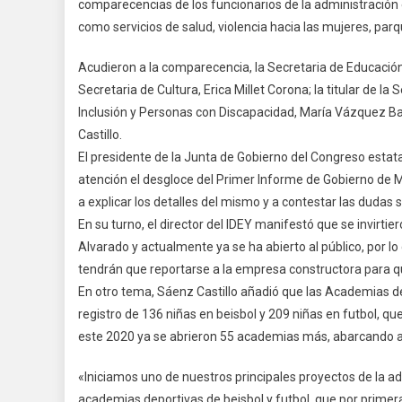
comparecencias de los funcionarios de la administración
Titu
como servicios de salud, violencia hacia las mujeres, parq
Del
IDE
Acudieron a la comparecencia, la Secretaria de Educación, L
Ant
Secretaria de Cultura, Erica Millet Corona; la titular de la
El
Con
Inclusión y Personas con Discapacidad, María Vázquez Baqu
Del
Castillo.
Est
El presidente de la Junta de Gobierno del Congreso estat
atención el desgloce del Primer Informe de Gobierno de Ma
a explicar los detalles del mismo y a contestar las dudas 
En su turno, el director del IDEY manifestó que se invirtie
Alvarado y actualmente ya se ha abierto al público, por l
tendrán que reportarse a la empresa constructora para qu
En otro tema, Sáenz Castillo añadió que las Academias de
registro de 136 niñas en beisbol y 209 niñas en futbol, q
este 2020 ya se abrieron 55 academias más, abarcando 
«Iniciamos uno de nuestros principales proyectos de la a
academias deportivas de beisbol y futbol, que por prim