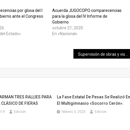
ecencias por glosa del I
Acuerda JUGOCOPO comparecencias
bierno ante el Congreso
para la glosa del IV Informe de
Gobierno
026
octubre 21, 2020
del Estado»
En «Nacional»
Supervisión de obras y visita en Pocoboch
 ARMAN TRES RALLIES PARA
La Fase Estatal De Pesas Se Realizó E
 CLÁSICO DE FIERAS
El Multigimnasio «Socorro Cerón».
019
Edicion
febrero 3, 2020
Edicion