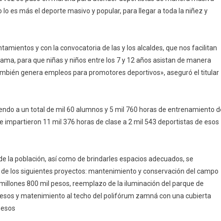
lo es más el deporte masivo y popular, para llegar a toda la niñez y
amientos y con la convocatoria de las y los alcaldes, que nos facilitan
rama, para que niñas y niños entre los 7 y 12 años asistan de manera
 también genera empleos para promotores deportivos», aseguró el titular
endo a un total de mil 60 alumnos y 5 mil 760 horas de entrenamiento d
se impartieron 11 mil 376 horas de clase a 2 mil 543 deportistas de esos
o de la población, así como de brindarles espacios adecuados, se
és de los siguientes proyectos: mantenimiento y conservación del campo
4 millones 800 mil pesos, reemplazo de la iluminación del parque de
 pesos y matenimiento al techo del polifórum zamná con una cubierta
pesos