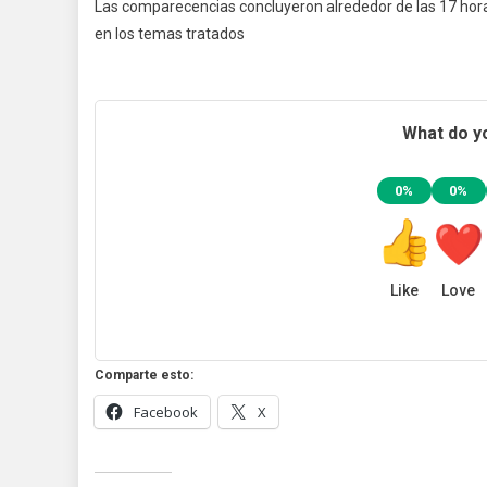
Las comparecencias concluyeron alrededor de las 17 hora
en los temas tratados
What do yo
0%
0%
Like
Love
Comparte esto:
Facebook
X