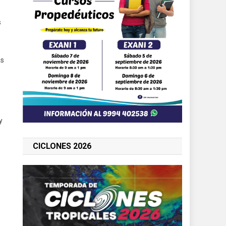
s
as
y
s
CICLONES 2026