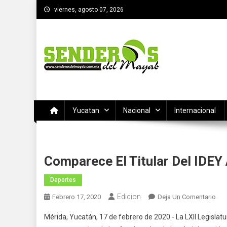
Saltar
viernes, agosto 07, 2026
al
contenido
SENDEROS DEL MAYAB
El medio informativo de Yucatan
Yucatan
Nacional
Internacional
Comparece El Titular Del IDEY
Deportes
Edicion
En
Febrero 17, 2020
Deja Un Comentario
Com
Mérida, Yucatán, 17 de febrero de 2020.- La LXII Legislatu
El