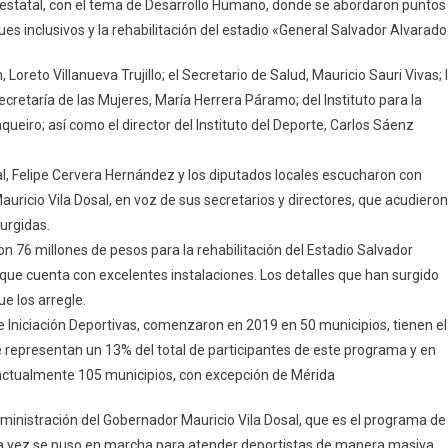
 estatal, con el tema de Desarrollo Humano, donde se abordaron puntos
lar
ues inclusivos y la rehabilitación del estadio «General Salvador Alvarado
Y
oreto Villanueva Trujillo; el Secretario de Salud, Mauricio Sauri Vivas; 
e
 Secretaría de las Mujeres, María Herrera Páramo; del Instituto para la
greso
eiro; así como el director del Instituto del Deporte, Carlos Sáenz
ado.
al, Felipe Cervera Hernández y los diputados locales escucharon con
uricio Vila Dosal, en voz de sus secretarios y directores, que acudieron
surgidas.
ron 76 millones de pesos para la rehabilitación del Estadio Salvador
o que cuenta con excelentes instalaciones. Los detalles que han surgido
e los arregle.
 Iniciación Deportivas, comenzaron en 2019 en 50 municipios, tienen el
ue representan un 13% del total de participantes de este programa y en
actualmente 105 municipios, con excepción de Mérida
dministración del Gobernador Mauricio Vila Dosal, que es el programa de
era vez se puso en marcha para atender deportistas de manera masiva