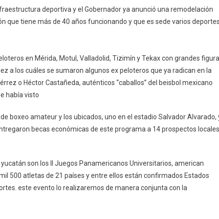
fraestructura deportiva y el Gobernador ya anunció una remodelación
ión que tiene más de 40 años funcionando y que es sede varios deporte
peloteros en Mérida, Motul, Valladolid, Tizimín y Tekax con grandes figur
ez a los cuáles se sumaron algunos ex peloteros que ya radican en la
iérrez o Héctor Castañeda, auténticos “caballos” del beisbol mexicano
e había visto
de boxeo amateur y los ubicados, uno en el estadio Salvador Alvarado, 
 entregaron becas económicas de este programa a 14 prospectos locale
yucatán son los II Juegos Panamericanos Universitarios, american
il 500 atletas de 21 países y entre ellos están confirmados Estados
ortes. este evento lo realizaremos de manera conjunta con la