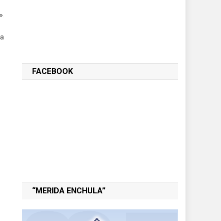
».
la
FACEBOOK
“MERIDA ENCHULA”