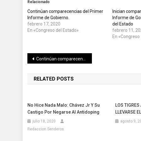
Relacionado
Continúan comparecencias del Primer
Inician compar
Informe de Gobierno.
Informe de Go
febrero 17, 2020
del Estado
En «Congreso del Estado»
febrero 11, 2
En «Congreso 
Navegación
Continúan comparecencias del Primer Informe de Gobierno.
de
RELATED POSTS
entradas
No Hice Nada Malo: Chávez Jr Y Su
LOS TIGRES
Castigo Por Negarse Al Antidoping
LLEVARSE EL
julio 18, 2020
agosto 9, 2
Redaccion Senderos