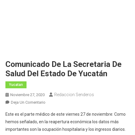
Comunicado De La Secretaria De
Salud Del Estado De Yucatán
Yucatan
Redaccion Senderos
Noviembre 27, 2020
En
Deja Un Comentario
Comunicado
Este es el parte médico de este viernes 27 de noviembre: Como
De
hemos señalado, en la reapertura económica los datos más
La
importantes son la ocupación hospitalaria y los ingresos diarios.
Secretaria