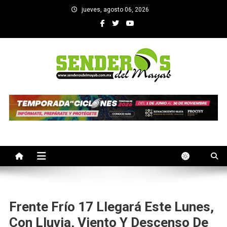
Saltar
jueves, agosto 06, 2026
al
contenido
SENDEROS DEL MAYAB
El medio informativo de Yucatan
Frente Frío 17 Llegará Este Lunes,
Con Lluvia, Viento Y Descenso De