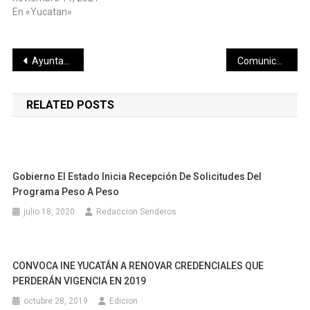
En «Yucatan»
Navegación
Ayuntamiento de Progreso avanza en el tema de manejo de residuos sólidos con “Zona Verde”
Comunicado de la Secretaria de Salud del Estado de Yucatán
de
RELATED POSTS
entradas
Gobierno El Estado Inicia Recepción De Solicitudes Del
Programa Peso A Peso
julio 18, 2020
Redaccion Senderos
CONVOCA INE YUCATÁN A RENOVAR CREDENCIALES QUE
PERDERÁN VIGENCIA EN 2019
octubre 28, 2019
Edicion