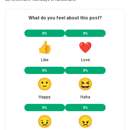
What do you feel about this post?
0%
0%
Like
Love
0%
0%
Happy
Haha
0%
0%