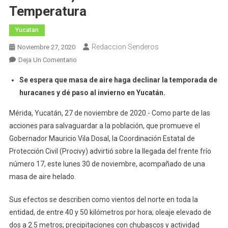
Temperatura
Yucatan
Redaccion Senderos
Noviembre 27, 2020
En
Deja Un Comentario
Frente
Se espera que masa de aire haga declinar la temporada de
Frío
huracanes y dé paso al invierno en Yucatán.
17
Llegará
Mérida, Yucatán, 27 de noviembre de 2020.- Como parte de las
Este
acciones para salvaguardar a la población, que promueve el
Lunes,
Gobernador Mauricio Vila Dosal, la Coordinación Estatal de
Con
Protección Civil (Procivy) advirtió sobre la llegada del frente frío
Lluvia,
número 17, este lunes 30 de noviembre, acompañado de una
Viento
masa de aire helado.
Y
Descenso
Sus efectos se describen como vientos del norte en toda la
De
Temperatura
entidad, de entre 40 y 50 kilómetros por hora; oleaje elevado de
dos a 2.5 metros; precipitaciones con chubascos y actividad