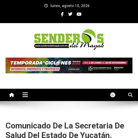
Saltar
lunes, agosto 10, 2026
al
contenido
SENDEROS DEL MAYAB
El medio informativo de Yucatan
Comunicado De La Secretaria De
Salud Del Estado De Yucatán.