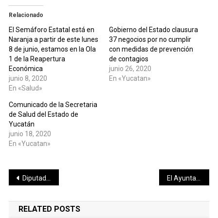
Relacionado
El Semáforo Estatal está en
Gobierno del Estado clausura
Naranja a partir de este lunes
37 negocios por no cumplir
8 de junio, estamos en la Ola
con medidas de prevención
1 de la Reapertura
de contagios
Económica
junio 26, 2020
junio 8, 2020
En «Yucatan»
En «Salud»
Comunicado de la Secretaria
de Salud del Estado de
Yucatán
junio 18, 2020
En «Yucatan»
Navegación
Diputada solicita informe sobre una detención ilegal en Progreso
El Ayuntamiento de Umán pone en marcha el Programa Emergente de Bacheo en toda la ciudad
de
RELATED POSTS
entradas