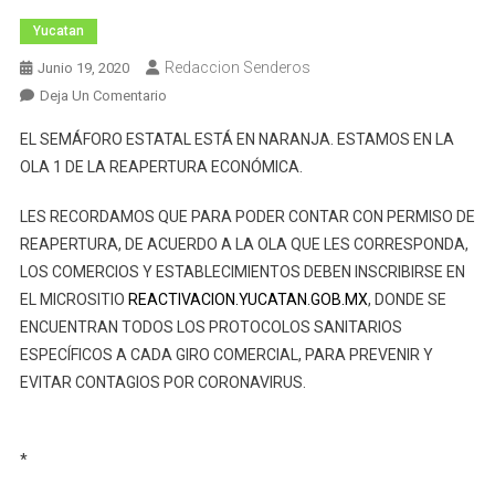
Yucatan
Redaccion Senderos
Junio 19, 2020
En
Deja Un Comentario
Comunicado
EL SEMÁFORO ESTATAL ESTÁ EN NARANJA. ESTAMOS EN LA
De
OLA 1 DE LA REAPERTURA ECONÓMICA.
La
Secretaria
LES RECORDAMOS QUE PARA PODER CONTAR CON PERMISO DE
De
REAPERTURA, DE ACUERDO A LA OLA QUE LES CORRESPONDA,
Salud
LOS COMERCIOS Y ESTABLECIMIENTOS DEBEN INSCRIBIRSE EN
Del
Estado
EL MICROSITIO
REACTIVACION.YUCATAN.GOB.MX
, DONDE SE
De
ENCUENTRAN TODOS LOS PROTOCOLOS SANITARIOS
Yucatán.
ESPECÍFICOS A CADA GIRO COMERCIAL, PARA PREVENIR Y
EVITAR CONTAGIOS POR CORONAVIRUS.
*