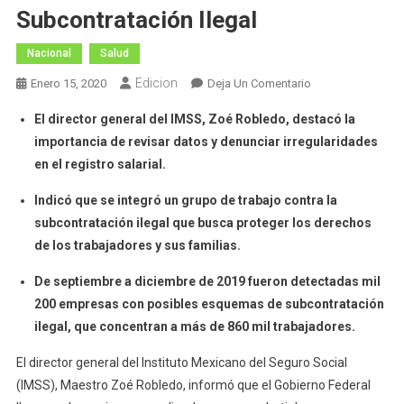
Subcontratación Ilegal
Nacional
Salud
Edicion
En
Enero 15, 2020
Deja Un Comentario
Coordina
El director general del IMSS, Zoé Robledo, destacó la
Gobierno
importancia de revisar datos y denunciar irregularidades
Federal
en el registro salarial.
Acciones
Para
Indicó que se integró un grupo de trabajo contra la
Combatir
subcontratación ilegal que busca proteger los derechos
La
de los trabajadores y sus familias.
Subcontratación
Ilegal
De septiembre a diciembre de 2019 fueron detectadas mil
200 empresas con posibles esquemas de subcontratación
ilegal, que concentran a más de 860 mil trabajadores.
El director general del Instituto Mexicano del Seguro Social
(IMSS), Maestro Zoé Robledo, informó que el Gobierno Federal