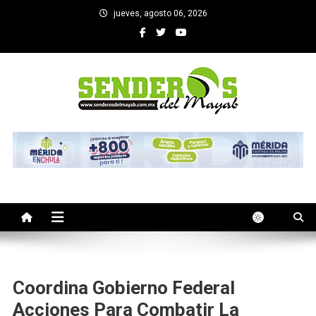
Saltar
jueves, agosto 06, 2026
al
contenido
SENDEROS DEL MAYAB
El medio informativo de Yucatan
Coordina Gobierno Federal
Acciones Para Combatir La