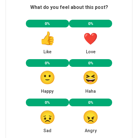
What do you feel about this post?
0%
0%
Like
Love
0%
0%
Happy
Haha
0%
0%
Sad
Angry