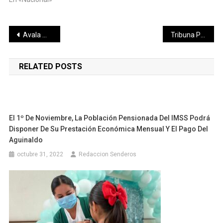
Navegación
Avala Movimiento Ciudadano cancelación de nuevo impuesto
Tribuna Plural…
de
RELATED POSTS
entradas
El 1º De Noviembre, La Población Pensionada Del IMSS Podrá
Disponer De Su Prestación Económica Mensual Y El Pago Del
Aguinaldo
octubre 31, 2022
Redaccion Senderos