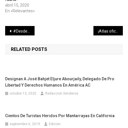
abril 15, 2020
En «Relevantes»
Navegación
#DesdeLaBarrera El curioso caso de Harfuch
¡Atlas oficializa llegada de Renato Ibarra como refuerzo!
de
RELATED POSTS
entradas
Designan A José Bahjet Eljure Abourjaily, Delegado De Pro
Libertad Y Derechos Humanos En América AC
octubre 13, 2020
Redaccion Senderos
Cientos De Turistas Heridos Por Mantarrayas En California
septiembre 6, 2019
Edicion