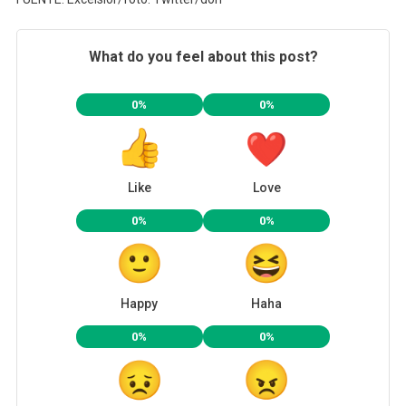
What do you feel about this post?
0%
0%
Like
Love
0%
0%
Happy
Haha
0%
0%