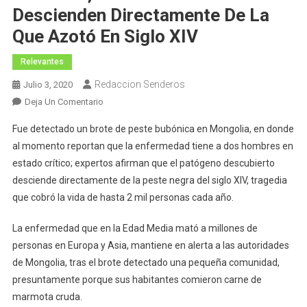
Descienden Directamente De La
Que Azotó En Siglo XIV
Relevantes
Redaccion Senderos
Julio 3, 2020
En
Deja Un Comentario
Detectan
Fue detectado un brote de peste bubónica en Mongolia, en donde
Brote
al momento reportan que la enfermedad tiene a dos hombres en
De
estado crítico; expertos afirman que el patógeno descubierto
Peste
desciende directamente de la peste negra del siglo XIV, tragedia
Bubónica;
Casos
que cobró la vida de hasta 2 mil personas cada año.
Descubiertos
Descienden
La enfermedad que en la Edad Media mató a millones de
Directamente
personas en Europa y Asia, mantiene en alerta a las autoridades
De
de Mongolia, tras el brote detectado una pequeña comunidad,
La
presuntamente porque sus habitantes comieron carne de
Que
marmota cruda.
Azotó