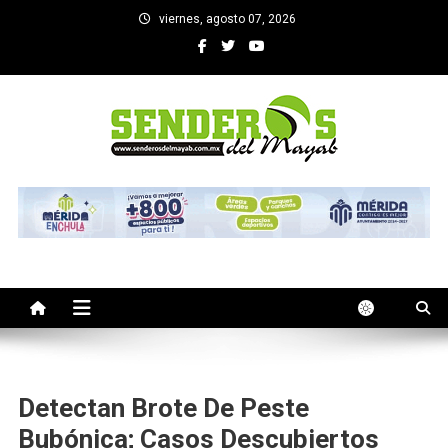
Saltar
viernes, agosto 07, 2026
al
contenido
SENDEROS DEL MAYAB
El medio informativo de Yucatan
Detectan Brote De Peste
Bubónica; Casos Descubiertos