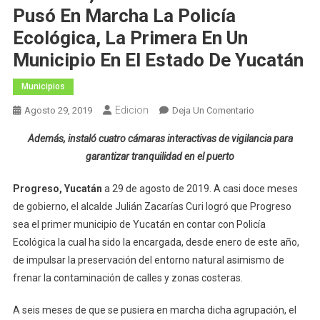
Pusó En Marcha La Policía
Ecológica, La Primera En Un
Municipio En El Estado De Yucatán
Municipios
Edicion
En
Agosto 29, 2019
Deja Un Comentario
Durante
Además, instaló cuatro cámaras interactivas de vigilancia para
Su
garantizar tranquilidad en el puerto
Primer
Año
Progreso, Yucatán
a 29 de agosto de 2019. A casi doce meses
De
de gobierno, el alcalde Julián Zacarías Curi logró que Progreso
Gobierno,
sea el primer municipio de Yucatán en contar con Policía
Julián
Zacarías
Ecológica la cual ha sido la encargada, desde enero de este año,
Curi
de impulsar la preservación del entorno natural asimismo de
Pusó
frenar la contaminación de calles y zonas costeras.
En
Marcha
A seis meses de que se pusiera en marcha dicha agrupación, el