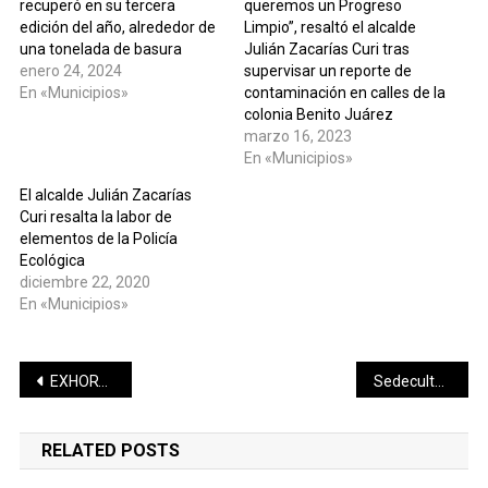
recuperó en su tercera
queremos un Progreso
edición del año, alrededor de
Limpio”, resaltó el alcalde
una tonelada de basura
Julián Zacarías Curi tras
enero 24, 2024
supervisar un reporte de
En «Municipios»
contaminación en calles de la
colonia Benito Juárez
marzo 16, 2023
En «Municipios»
El alcalde Julián Zacarías
Curi resalta la labor de
elementos de la Policía
Ecológica
diciembre 22, 2020
En «Municipios»
Navegación
EXHORTAN A EMPRESAS A DETECTAR FACTORES DE RIESGO PSICOSOCIAL E INCREMENTAR SU PRODUCTIVIDAD
Sedeculta y UADY unen esfuerzos para enriquecer la cultura en Yucatán
de
RELATED POSTS
entradas