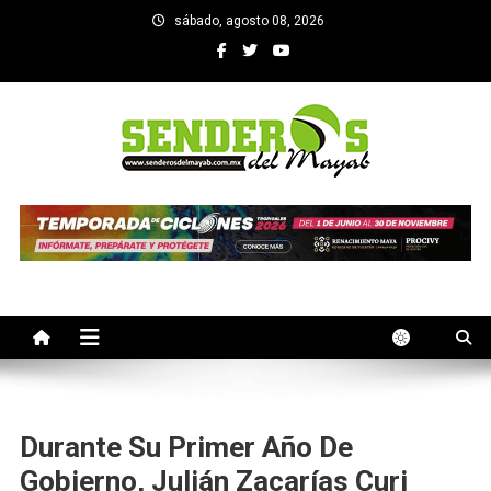
Saltar
sábado, agosto 08, 2026
al
contenido
SENDEROS DEL MAYAB
El medio informativo de Yucatan
Durante Su Primer Año De
Gobierno, Julián Zacarías Curi