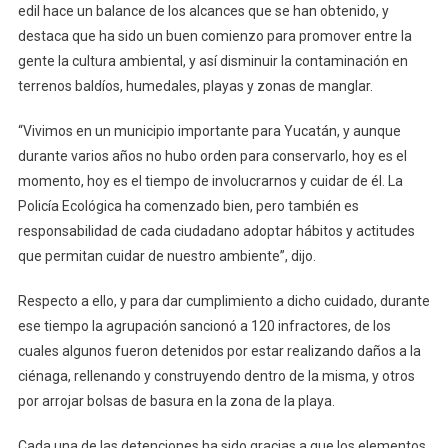
La
edil hace un balance de los alcances que se han obtenido, y
Policía
destaca que ha sido un buen comienzo para promover entre la
Ecológica,
gente la cultura ambiental, y así disminuir la contaminación en
La
terrenos baldíos, humedales, playas y zonas de manglar.
Primera
En
“Vivimos en un municipio importante para Yucatán, y aunque
Un
durante varios años no hubo orden para conservarlo, hoy es el
Municipio
momento, hoy es el tiempo de involucrarnos y cuidar de él. La
En
Policía Ecológica ha comenzado bien, pero también es
El
responsabilidad de cada ciudadano adoptar hábitos y actitudes
Estado
que permitan cuidar de nuestro ambiente”, dijo.
De
Yucatán
Respecto a ello, y para dar cumplimiento a dicho cuidado, durante
ese tiempo la agrupación sancionó a 120 infractores, de los
cuales algunos fueron detenidos por estar realizando daños a la
ciénaga, rellenando y construyendo dentro de la misma, y otros
por arrojar bolsas de basura en la zona de la playa.
Cada una de las detenciones ha sido gracias a que los elementos