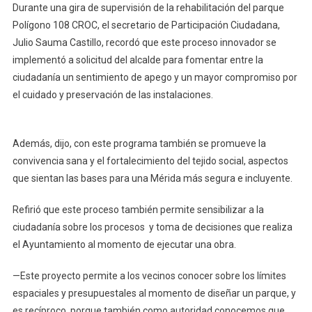
El
Durante una gira de supervisión de la rehabilitación del parque
Diseño
Polígono 108 CROC, el secretario de Participación Ciudadana,
Y
Julio Sauma Castillo, recordó que este proceso innovador se
Construcción
implementó a solicitud del alcalde para fomentar entre la
De
ciudadanía un sentimiento de apego y un mayor compromiso por
Espacios
el cuidado y preservación de las instalaciones.
Públicos
Además, dijo, con este programa también se promueve la
convivencia sana y el fortalecimiento del tejido social, aspectos
que sientan las bases para una Mérida más segura e incluyente.
Refirió que este proceso también permite sensibilizar a la
ciudadanía sobre los procesos y toma de decisiones que realiza
el Ayuntamiento al momento de ejecutar una obra.
—Este proyecto permite a los vecinos conocer sobre los límites
espaciales y presupuestales al momento de diseñar un parque, y
es recíproco, porque también como autoridad conocemos que