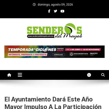
Saltar
domingo, agosto 09, 2026
al
contenido
SENDEROS DEL MAYAB
El medio informativo de Yucatan
El Ayuntamiento Dará Este Año
Mayor Impulso A La Participación