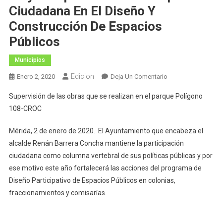
Ciudadana En El Diseño Y
Construcción De Espacios
Públicos
Municipios
Edicion
En
Enero 2, 2020
Deja Un Comentario
El
Supervisión de las obras que se realizan en el parque Polígono
Ayuntamiento
108-CROC
Dará
Este
Mérida, 2 de enero de 2020. El Ayuntamiento que encabeza el
Año
alcalde Renán Barrera Concha mantiene la participación
Mayor
ciudadana como columna vertebral de sus políticas públicas y por
Impulso
A
ese motivo este año fortalecerá las acciones del programa de
La
Diseño Participativo de Espacios Públicos en colonias,
Participación
fraccionamientos y comisarías.
Ciudadana
En