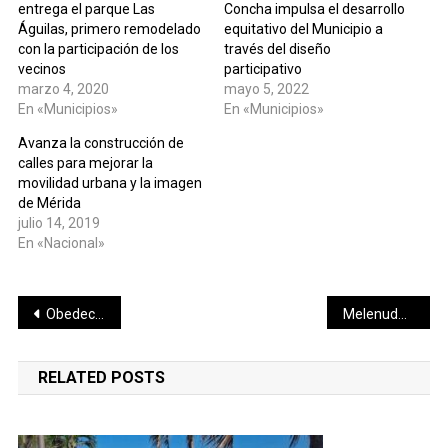
entrega el parque Las
Concha impulsa el desarrollo
Águilas, primero remodelado
equitativo del Municipio a
con la participación de los
través del diseño
vecinos
participativo
marzo 4, 2020
mayo 5, 2022
En «Municipios»
En «Municipios»
Avanza la construcción de
calles para mejorar la
movilidad urbana y la imagen
de Mérida
julio 14, 2019
En «Nacional»
Navegación
Obedecen agenda legislativa de Movimiento Ciudadano al clamor de la sociedad yucateca
Melenudos inician muy activos el 2020.
de
RELATED POSTS
entradas