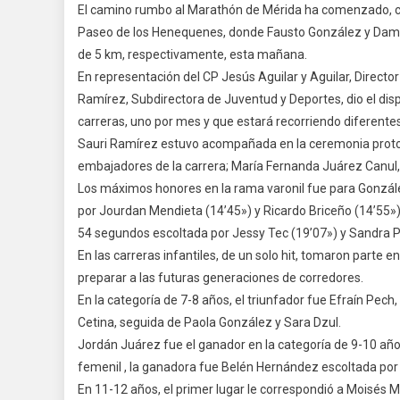
El camino rumbo al Marathón de Mérida ha comenzado, con
Cami
Paseo de los Henequenes, donde Fausto González y Damar
Rumb
de 5 km, respectivamente, esta mañana.
Al
En representación del CP Jesús Aguilar y Aguilar, Director
Marat
De
Ramírez, Subdirectora de Juventud y Deportes, dio el dis
Mérid
carreras, uno por mes y que estará recorriendo diferente
Ha
Sauri Ramírez estuvo acompañada en la ceremonia protoco
Come
embajadores de la carrera; María Fernanda Juárez Canul
Con
Los máximos honores en la rama varonil fue para Gonzále
La
por Jourdan Mendieta (14’45») y Ricardo Briceño (14’55»
Prime
54 segundos escoltada por Jessy Tec (19’07») y Sandra Pa
Fecha
En las carreras infantiles, de un solo hit, tomaron parte 
Del
preparar a las futuras generaciones de corredores.
Ciclo
En la categoría de 7-8 años, el triunfador fue Efraín Pec
De
Cetina, seguida de Paola González y Sara Dzul.
Carre
Corre
Jordán Juárez fue el ganador en la categoría de 9-10 año
Por
femenil , la ganadora fue Belén Hernández escoltada por
Mérid
En 11-12 años, el primer lugar le correspondió a Moisés 