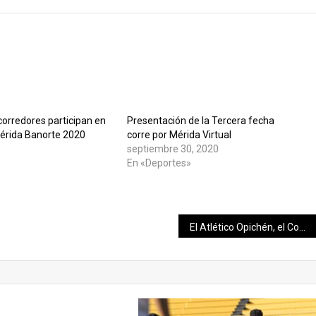
corredores participan en
Presentación de la Tercera fecha
érida Banorte 2020
corre por Mérida Virtual
septiembre 30, 2020
»
En «Deportes»
El Atlético Opichén, el Combinado Juan Pablo, la Furia de Caucel y el Combinado Chichí Suárez, velan armas para buscar las coronas del Torneo Municipal 2019-2020