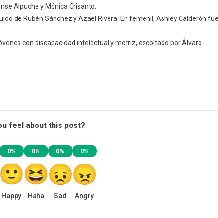
onse Alpuche y Mónica Crisanto.
eguido de Rubén Sánchez y Azael Rivera. En femenil, Ashley Calderón fu
óvenes con discapacidad intelectual y motriz, escoltado por Álvaro
u feel about this post?
0%
0%
0%
0%
Happy
Haha
Sad
Angry