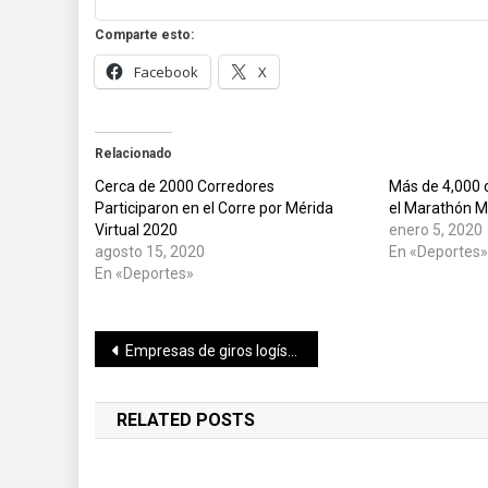
Comparte esto:
Facebook
X
Relacionado
Cerca de 2000 Corredores
Más de 4,000 
Participaron en el Corre por Mérida
el Marathón M
Virtual 2020
enero 5, 2020
agosto 15, 2020
En «Deportes
En «Deportes»
Navegación
Empresas de giros logísticos, invitadas especiales en la Expo Foro de Energía 2020
de
RELATED POSTS
entradas