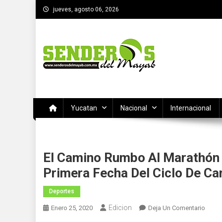
Saltar
jueves, agosto 06, 2026
al
contenido
SENDEROS DEL MAYAB
El medio informativo de Yucatan
Yucatan
Nacional
Internacional
El Camino Rumbo Al Marathón
Primera Fecha Del Ciclo De Ca
Deportes
Edicion
En
Enero 25, 2020
Deja Un Comentario
El