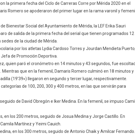
 la primera fecha del Ciclo de Carreras Corre por Mérida 2020 en el
no
is Romero se apoderaron del primer lugar en la rama varonil y femeni
o
 de Bienestar Social del Ayuntamiento de Mérida, la LEF Erika Sauri
hón
paro de salida de la primera fecha del serial que tienen programados 12
a
s sedes de la ciudad de Mérida.
laria por los atletas Lydia Cardoso Torres y Jourdan Mendieta Puerto
nzado,
, Jefa de Promoción Deportiva.
z, quien paró el cronómetro en 14 minutos y 43 segundos, fue escolta
). Mientras que en la femenil, Damaris Romero culminó en 18 minutos y
ra
dilla (19’39») llegaron en segundo y tercer lugar, respectivamente.
en categorías de 100, 200, 300 y 400 metros, en las que servirán para
h, seguido de David Obregón e Iker Medina. En la femenil, se impuso Cami
ras
s, en los 200 metros, seguido de Josua Medina y Jorge Castillo. En
 Camila Martínez y Yeimi Cauich.
a
Medina, en los 300 metros, seguido de Antonio Chaik y Amilcar Fernando.