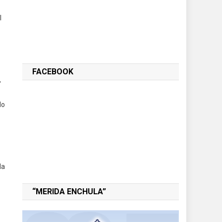
l
FACEBOOK
,
do
la
“MERIDA ENCHULA”