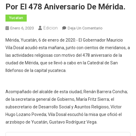
Por El 478 Aniversario De Mérida.
Yucatan
Edicion
En
Enero 6, 2020
Deja Un Comentario
El
Mérida, Yucatán, 6 de enero de 2020.- El Gobernador Mauricio
Gobernador
Vila Dosal acudió esta mañana, junto con cientos de meridanos, a
Mauricio
las actividades religiosas con motivo del 478 aniversario de la
Vila
ciudad de Mérida, que se llevó a cabo en la Catedral de San
Dosal
Asiste
Ildefonso de la capital yucateca.
A
Celebración
Eucarística
Acompañado del alcalde de esta ciudad, Renán Barrera Concha;
Por
de la secretaria general de Gobierno, María Fritz Sierra; el
El
subsecretario de Desarrollo Social y Asuntos Religioso, Víctor
478
Hugo Lozano Poveda; Vila Dosal escuchó la misa que ofició el
Aniversario
arzobispo de Yucatán, Gustavo Rodríguez Vega.
De
Mérida.