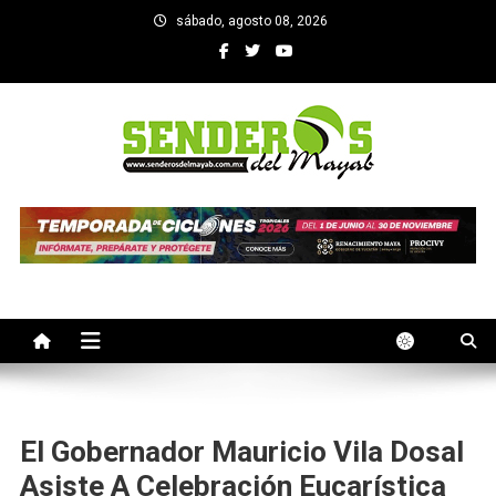
Saltar
sábado, agosto 08, 2026
al
contenido
SENDEROS DEL MAYAB
El medio informativo de Yucatan
El Gobernador Mauricio Vila Dosal
Asiste A Celebración Eucarística