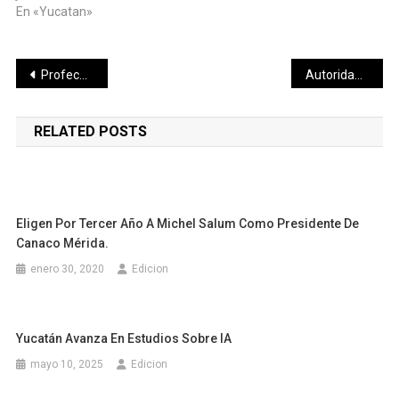
En «Yucatan»
Navegación
Profeco Yucatán realiza operativo de verificación y vigilancia por Día de Reyes.
Autoridades estatales y municipales en la misa por el aniversario de Mérida
de
RELATED POSTS
entradas
Eligen Por Tercer Año A Michel Salum Como Presidente De
Canaco Mérida.
enero 30, 2020
Edicion
Yucatán Avanza En Estudios Sobre IA
mayo 10, 2025
Edicion