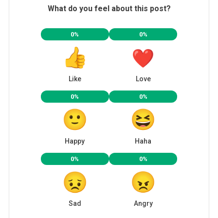
What do you feel about this post?
0%
0%
Like
Love
0%
0%
Happy
Haha
0%
0%
Sad
Angry