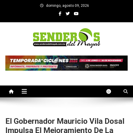
Saltar
domingo, agosto 09, 2026
al
contenido
SENDEROS DEL MAYAB
El medio informativo de Yucatan
El Gobernador Mauricio Vila Dosal
Impulsa El Mejoramiento De La