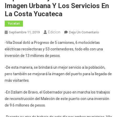
Imagen Urbana Y Los Servicios En
La Costa Yucateca
Yucatan
Edicion
En
Septiembre 11, 2019
Deja Un Comentario
El
-Vila Dosal dotó a Progreso de 5 camiones, 6 motocicletas
Gobernador
eléctricas recolectoras y 53 contenedores, todo ello con una
Mauricio
inversión de 13 millones de pesos.
Vila
Dosal
-De esta manera, se brindará un mejor servicio a la población,
Impulsa
pero también se mejorará la imagen del puerto para la llegada de
El
Mejoramien
más visitantes.
De
-En Dzilam de Bravo, el Gobernador puso en marcha los trabajos
La
Imagen
de reconstrucción del Malecón de este puerto con una inversión
Urbana
de 9.6 millones de pesos.
Y
Los
-Durante su gira de trabajo de este día por ambos municipios, Vila