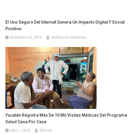
Yucatán Registra Más De 10 Mil Visitas Médicas Del Programa
Salud Casa Por Casa
julio 1, 2025
Edicion
Apertura De Negocios Comerciales En El Centro Histórico De
Mérida Genera Aumento De Pasajeros En El Transporte
Público, Pero El Servicio Se Presta Con Regularidad
septiembre 15, 2020
Redaccion Senderos
Deja una respuesta
Tu dirección de correo electrónico no será publicada.
Los
campos obligatorios están marcados con
*