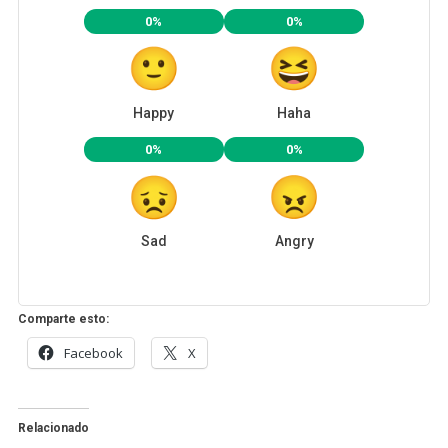
Comparte esto:
Facebook
X
Relacionado
Supervisa el Gobernador
El Gobernador Mauricio Vila
Mauricio Vila Dosal las
Dosal supervisó los trabajos
labores de construcción del
de construcción del Viaducto
viaducto elevado de
Elevado de Progreso
Progreso
agosto 1, 2024
febrero 5, 2024
En «Yucatan»
En «Yucatan»
Supervisa el Gobernador
Mauricio Vila Dosal avances
de la construcción del
Viaducto Elevado de
Progreso
abril 8, 2024
En «Yucatan»