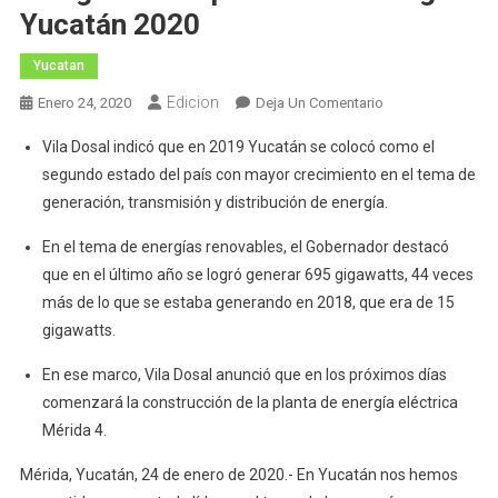
Yucatán 2020
Yucatan
Edicion
En
Enero 24, 2020
Deja Un Comentario
El
Vila Dosal indicó que en 2019 Yucatán se colocó como el
Gobernador
segundo estado del país con mayor crecimiento en el tema de
Mauricio
generación, transmisión y distribución de energía.
Vila
Dosal
En el tema de energías renovables, el Gobernador destacó
Inaugura
que en el último año se logró generar 695 gigawatts, 44 veces
La
más de lo que se estaba generando en 2018, que era de 15
Expo
gigawatts.
Foro
De
En ese marco, Vila Dosal anunció que en los próximos días
Energía
comenzará la construcción de la planta de energía eléctrica
Yucatán
Mérida 4.
2020
Mérida, Yucatán, 24 de enero de 2020.- En Yucatán nos hemos