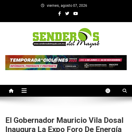
Saltar
viernes, agosto 07, 2026
al
contenido
SENDEROS DEL MAYAB
El medio informativo de Yucatan
El Gobernador Mauricio Vila Dosal
Inaugura La Expo Foro De Energía