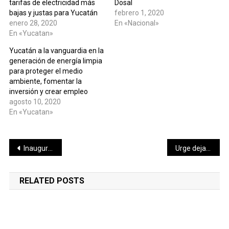
tarifas de electricidad más
Dosal
bajas y justas para Yucatán
febrero 1, 2020
enero 28, 2020
En «Nacional»
En «Yucatan»
Yucatán a la vanguardia en la
generación de energía limpia
para proteger el medio
ambiente, fomentar la
inversión y crear empleo
agosto 10, 2020
En «Yucatan»
Navegación
Inaugura Fritz Sierra Taller de Restauración de Imágenes Religiosas
Urge dejar de depender de las energías tradicionales en Yucatán
de
RELATED POSTS
entradas