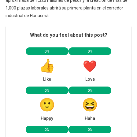
aproximada de 1,326 millones de pesos y la creación de más de
1,000 plazas laborales abrirá su primera planta en el corredor
industrial de Hunucmá.
What do you feel about this post?
0%
0%
Like
Love
0%
0%
Happy
Haha
0%
0%