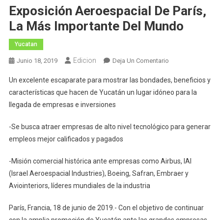
Exposición Aeroespacial De París,
La Más Importante Del Mundo
Yucatan
Edicion
En
Junio 18, 2019
Deja Un Comentario
El
Un excelente escaparate para mostrar las bondades, beneficios y
Gobernador
características que hacen de Yucatán un lugar idóneo para la
Mauricio
llegada de empresas e inversiones
Vila
Dosal
-Se busca atraer empresas de alto nivel tecnológico para generar
Promueve
empleos mejor calificados y pagados
A
Yucatán
-Misión comercial histórica ante empresas como Airbus, IAI
En
(Israel Aeroespacial Industries), Boeing, Safran, Embraer y
La
Exposición
Aviointeriors, líderes mundiales de la industria
Aeroespacial
De
París, Francia, 18 de junio de 2019.- Con el objetivo de continuar
París,
con la amplia promoción de Yucatán ante las grandes empresas