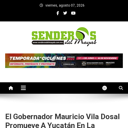
Saltar
viernes, agosto 07, 2026
al
contenido
SENDEROS DEL MAYAB
El medio informativo de Yucatan
El Gobernador Mauricio Vila Dosal
Promueve A Yucatán En La