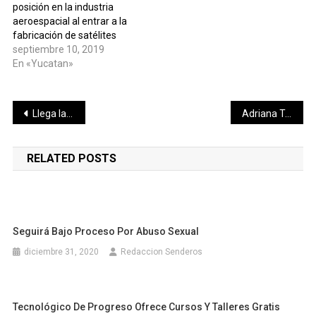
posición en la industria
aeroespacial al entrar a la
fabricación de satélites
septiembre 10, 2019
En «Yucatan»
Navegación
Llega la segunda fecha del Pádel Tour Yucatán 2019
Adriana Te Responde…
de
RELATED POSTS
entradas
Seguirá Bajo Proceso Por Abuso Sexual
diciembre 31, 2020
Redaccion Senderos
Tecnológico De Progreso Ofrece Cursos Y Talleres Gratis