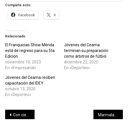
Comparte esto:
Facebook
X
Relacionado
El Franquicias Show Mérida
Jóvenes del Ceama
está de regreso para su 5ta.
terminan su preparación
Edición
como árbitros de fútbol
noviembre 10, 2023
diciembre 22, 2020
En «Empresarial»
En «Deportes»
Jóvenes del Ceama reciben
capacitación del IDEY
octubre 13, 2020
En «Deportes»
Navegación
Con ciencia y tecnología, IYEM busca soluciones a problemas sociales
Marmalade, abre sus puertas en el Palacio de la Música
de