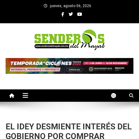
Saltar
jueves, agosto 06, 2026
al
contenido
SENDEROS DEL MAYAB
El medio informativo de Yucatan
EL IDEY DESMIENTE INTERÉS DEL
GOBIERNO POR COMPRAR