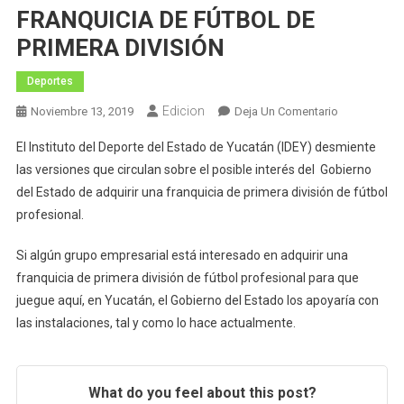
FRANQUICIA DE FÚTBOL DE
PRIMERA DIVISIÓN
Deportes
Edicion
En
Noviembre 13, 2019
Deja Un Comentario
EL
El Instituto del Deporte del Estado de Yucatán (IDEY) desmiente
IDEY
las versiones que circulan sobre el posible interés del Gobierno
DESMIENTE
del Estado de adquirir una franquicia de primera división de fútbol
INTERÉS
profesional.
DEL
GOBIERNO
Si algún grupo empresarial está interesado en adquirir una
POR
COMPRAR
franquicia de primera división de fútbol profesional para que
FRANQUICIA
juegue aquí, en Yucatán, el Gobierno del Estado los apoyaría con
DE
las instalaciones, tal y como lo hace actualmente.
FÚTBOL
DE
PRIMERA
What do you feel about this post?
DIVISIÓN