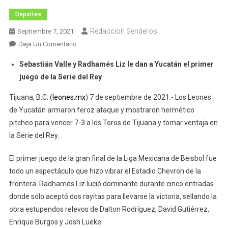
Deportes
Redaccion Senderos
Septiembre 7, 2021
En
Deja Un Comentario
Leones
Sebastián Valle y Radhamés Liz le dan a Yucatán el primer
Ruge
juego de la Serie del Rey
A
Cuatro
Tijuana, B.C. (
leones.mx
) 7 de septiembre de 2021.- Los Leones
Mil
de Yucatán armaron feroz ataque y mostraron hermético
Kilómetros
pitcheo para vencer 7-3 a los Toros de Tijuana y tomar ventaja en
la Serie del Rey.
El primer juego de la gran final de la Liga Mexicana de Beisbol fue
todo un espectáculo que hizo vibrar el Estadio Chevron de la
frontera. Radhamés Liz lució dominante durante cinco entradas
donde sólo aceptó dos rayitas para llevarse la victoria, sellando la
obra estupendos relevos de Dalton Rodríguez, David Gutiérrez,
Enrique Burgos y Josh Lueke.