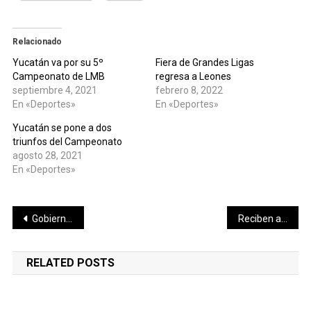
Relacionado
Yucatán va por su 5º
Fiera de Grandes Ligas
Campeonato de LMB
regresa a Leones
septiembre 4, 2021
febrero 8, 2022
En «Deportes»
En «Deportes»
Yucatán se pone a dos
triunfos del Campeonato
agosto 28, 2021
En «Deportes»
Navegación
Gobierno del Estado atiende a comunidades afectadas por las lluvias en el sur del estado
Reciben apoyo internacional 20 emprendimientos turísticos de Yucatán
de
RELATED POSTS
entradas