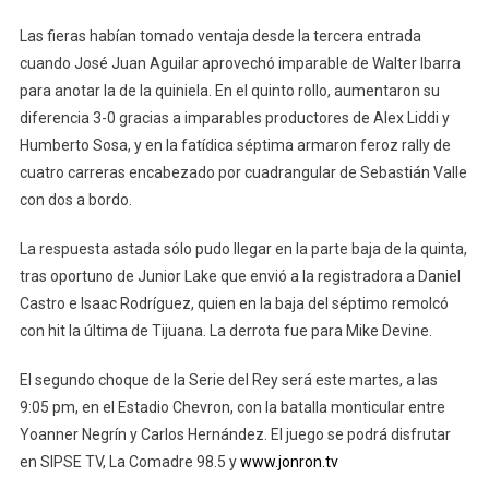
Las fieras habían tomado ventaja desde la tercera entrada
cuando José Juan Aguilar aprovechó imparable de Walter Ibarra
para anotar la de la quiniela. En el quinto rollo, aumentaron su
diferencia 3-0 gracias a imparables productores de Alex Liddi y
Humberto Sosa, y en la fatídica séptima armaron feroz rally de
cuatro carreras encabezado por cuadrangular de Sebastián Valle
con dos a bordo.
La respuesta astada sólo pudo llegar en la parte baja de la quinta,
tras oportuno de Junior Lake que envió a la registradora a Daniel
Castro e Isaac Rodríguez, quien en la baja del séptimo remolcó
con hit la última de Tijuana. La derrota fue para Mike Devine.
El segundo choque de la Serie del Rey será este martes, a las
9:05 pm, en el Estadio Chevron, con la batalla monticular entre
Yoanner Negrín y Carlos Hernández. El juego se podrá disfrutar
en SIPSE TV, La Comadre 98.5 y
www.jonron.tv