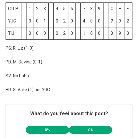
CLUB
1
2
3
4
5
6
7
8
9
C
H
E
YUC
0
0
1
0
2
0
4
0
0
7
9
2
TIJ
0
0
0
0
2
0
1
0
0
3
9
0
PG: R. Liz (1-0)
PD: M. Devine (0-1)
SV: No hubo
HR: S. Valle (1) por YUC
What do you feel about this post?
0%
0%