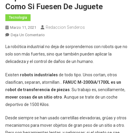
Como Si Fuesen De Juguete
Tecnologia
Redaccion Senderos
Marzo 11, 2021
En
Deja Un Comentario
El
La robótica industrial no deja de sorprendernos con robots que no
Robot
solo son más fuertes, sino que también pueden aplicar la
Que
delicadeza y el control de daños de un humano.
Zarandea
Coches
Existen
robots industriales
de todo tipo. Unos cortan, otros
Deportivos
clasifican, separan, atornillan…
FANUC M-2000iA/1700L es un
Con
Su
robot de transferencia de piezas
. Su trabajo es, sencillamente,
Mano
mover cosas de un sitio otro
. Aunque se trate de un coche
Robótica
deportivo de 1500 Kilos.
Como
Si
Desde siempre se han usado carretillas elevadoras, grúas y otros
Fuesen
mecanismos para mover objetos de gran peso de un sitio a otro.
De
Pero son herramientas lentas, y peligrosas: si el objeto se cae,