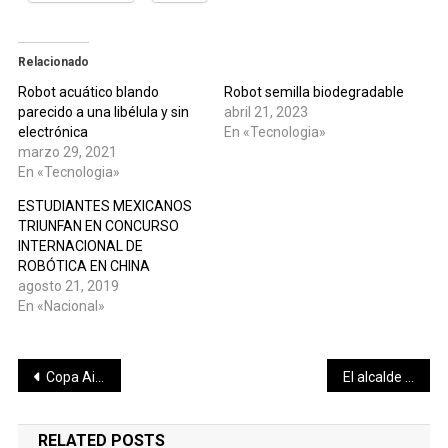
Relacionado
Robot acuático blando
Robot semilla biodegradable
parecido a una libélula y sin
abril 21, 2023
electrónica
En «Tecnologia»
marzo 29, 2021
En «Tecnologia»
ESTUDIANTES MEXICANOS
TRIUNFAN EN CONCURSO
INTERNACIONAL DE
ROBÓTICA EN CHINA
agosto 21, 2019
En «Nacional»
Navegación
Copa Airlines redujo su oferta de asientos entre enero y febrero
El alcalde Julián Zacarías Curi entrega obra vial en la comisaría de Flamboyanes
de
RELATED POSTS