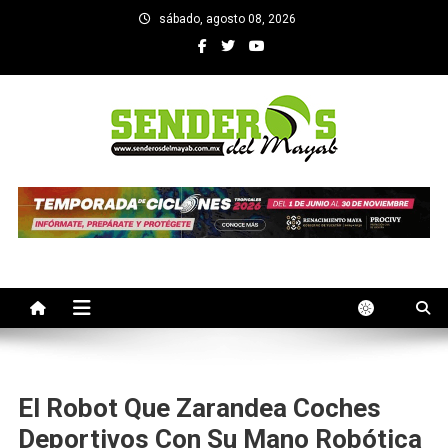
Saltar
sábado, agosto 08, 2026
al
contenido
SENDEROS DEL MAYAB
El medio informativo de Yucatan
El Robot Que Zarandea Coches
Deportivos Con Su Mano Robótica