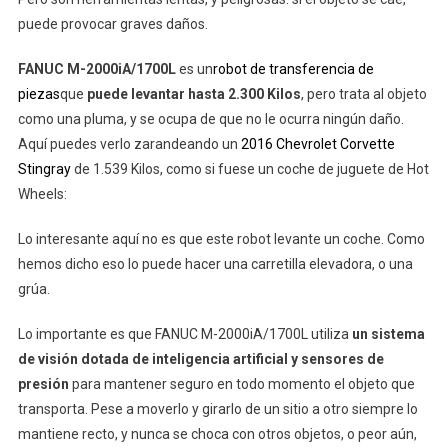
Juguete
puede provocar graves daños.
FANUC M-2000iA/1700L
es un
robot de transferencia de
piezas
que
puede levantar hasta 2.300 Kilos
, pero trata al objeto
como una pluma, y se ocupa de que no le ocurra ningún daño.
Aquí puedes verlo zarandeando un
2016 Chevrolet Corvette
Stingray
de 1.539 Kilos, como si fuese un coche de juguete de Hot
Wheels:
Lo interesante aquí no es que este robot levante un coche. Como
hemos dicho eso lo puede hacer una carretilla elevadora, o una
grúa.
Lo importante es que FANUC M-2000iA/1700L utiliza
un sistema
de visión dotada de inteligencia artificial y sensores de
presión
para mantener seguro en todo momento el objeto que
transporta. Pese a moverlo y girarlo de un sitio a otro siempre lo
mantiene recto, y nunca se choca con otros objetos, o peor aún,