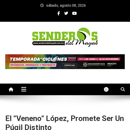
Saltar
sábado, agosto 08, 2026
al
contenido
SENDEROS DEL MAYAB
El medio informativo de Yucatan
El “Veneno” López, Promete Ser Un
Púgil Distinto