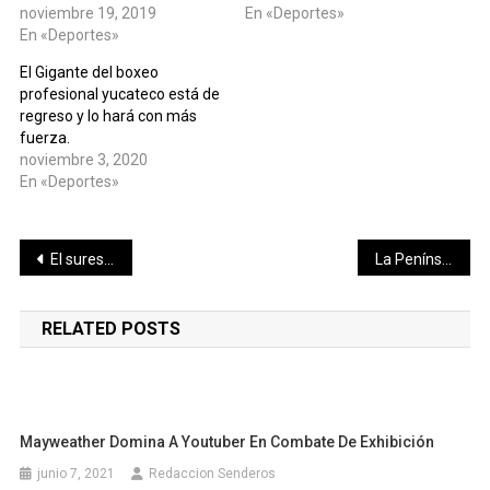
noviembre 19, 2019
En «Deportes»
En «Deportes»
El Gigante del boxeo
profesional yucateco está de
regreso y lo hará con más
fuerza.
noviembre 3, 2020
En «Deportes»
Navegación
El sureste unifica esfuerzos a favor del deporte
La Península de Yucatán requiere de gas Natural e infraestructura para el abastecimiento y electricidad a menor costo: Concanaco Servytur
de
RELATED POSTS
entradas
Mayweather Domina A Youtuber En Combate De Exhibición
junio 7, 2021
Redaccion Senderos