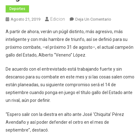
Deportes
Edicion
En
Agosto 21, 2019
Deja Un Comentario
El
A partir de ahora, verán un púgil distinto, más agresivo, más
“Veneno”
inteligente y con más hambre de triunfo, así se definió para su
López,
próximo combate, –el próximo 31 de agosto–, el actual campeón
Promete
gallo del Estado, Alberto “Veneno” López.
Ser
Un
De acuerdo con el entrevistado está trabajando fuerte y sin
Púgil
Distinto
descanso para su combate en este mes y si las cosas salen como
están planeadas, su siguiente compromiso será el 14 de
septiembre cuando ponga en juego el título gallo del Estado ante
un rival, aún por definir.
“Espero salir con la diestra en alto ante José ‘Chiquita’ Pérez
Avendaño y así poder defender el cetro en el mes de
septiembre”, destacó.