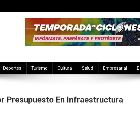
Deportes
Turismo
Cultura
Salud
Empresarial
E
r Presupuesto En Infraestructura
n
n