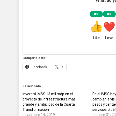
What do yo
0%
0%
Like
Love
Comparte esto:
Facebook
X
Relacionado
Invertirá IMSS 13 mil mdp en el
En el IMSS ha
proyecto de infraestructura más
cambiar la visi
grande y ambicioso de la Cuarta
pesos y centa
Transformación
servicios: Zoé
noviembre 14, 2019
octubre 31, 2