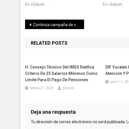
En «Salud»
En «Salud»
Navegación
Continúa campaña de vacunación contra la influenza en Yucatán
de
RELATED POSTS
entradas
H. Consejo Técnico Del IMSS Ratifica
DIF Yucatán
Criterio De 25 Salarios Mínimos Como
Atención Y P
Límite Para El Pago De Pensiones
junio 11, 2
febrero 7, 2020
Edicion
Deja una respuesta
Tu dirección de correo electrónico no será publicada.
L