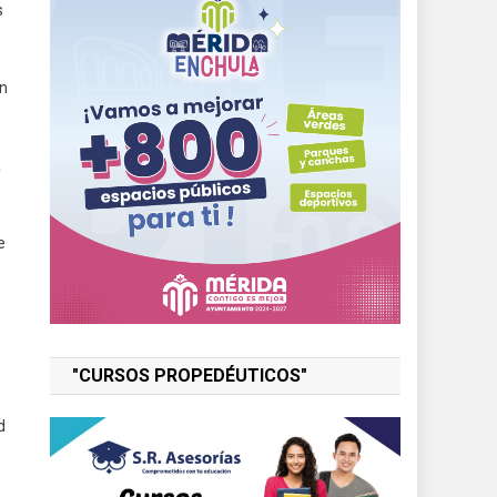
s
án
á
e
"CURSOS PROPEDÉUTICOS"
d