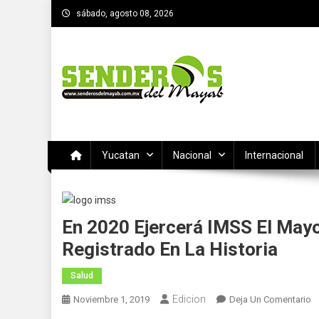
Saltar
sábado, agosto 08, 2026
al
contenido
SENDEROS DEL MAYAB
El medio informativo de Yucatan
Yucatan
Nacional
Internacional
En 2020 Ejercerá IMSS El Mayo
Registrado En La Historia
Salud
Edicion
E
Noviembre 1, 2019
Deja Un Comentario
E