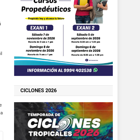
á
il
CICLONES 2026
e
na