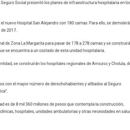
 Seguro Social presentó los planes de infraestructura hospitalaria en lo
r el nuevo Hospital San Alejandro con 180 camas. Para ello, se demoler
e de 2017.
ral de Zona La Margarita para pasar de 178 a 278 camas y se construir
l que se encuentra a un costado de esta unidad hospitalaria.
ntidad, se construirán los hospitales regionales de Amozoc y Cholula, d
dos con el mayor número de derechohabientes y afiliados al Seguro
ica”.
dad es de 8 mil 360 millones de pesos que contempla la construcción,
línicas, hospitales, unidades ambulatorias y otras necesidades en salu