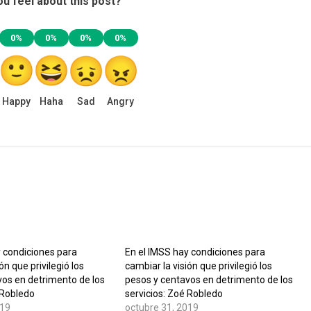
u feel about this post?
0%
0%
0%
0%
Happy
Haha
Sad
Angry
y condiciones para
En el IMSS hay condiciones para
ón que privilegió los
cambiar la visión que privilegió los
vos en detrimento de los
pesos y centavos en detrimento de los
 Robledo
servicios: Zoé Robledo
019
octubre 31, 2019