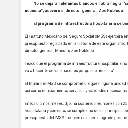
·
No se dejarán elefantes blancos en obra negra, “si
2
necesita”, aseveró el director general, Zoé Robledo.
Ej
I
·
El programa de infraestructura hospitalaria se bas
El
M
El Instituto Mexicano del Seguro Social (IMSS) ejercerá e
P
presupuesto registrado en la historia de este organismo, ba
E
director general, Maestro Zoé Robledo.
In
R
Indicó que el programa de infraestructura hospitalaria no
E
va a hacer. Si se va a hacer es porque se necesita”.
L
Hi
El titular del IMSS se comprometió a que ninguna unidad 
así como equipamiento, servicios y vialidades necesarias
En los últimos meses, dijo, ha sostenido reuniones con 25
hospitalaria y con esto, se cumple uno de los principios d
presupuesto del IMSS también es dinero sagrado porque 