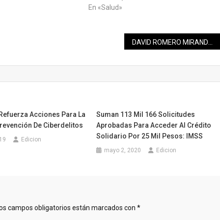
En «Salud»
DAVID ROMERO MIRANDA, UN TRITÓN NADANDO EN ORO
 Refuerza Acciones Para La
Suman 113 Mil 166 Solicitudes
revención De Ciberdelitos
Aprobadas Para Acceder Al Crédito
Solidario Por 25 Mil Pesos: IMSS
019
Edicion
mayo 2, 2020
Edicion
os campos obligatorios están marcados con
*