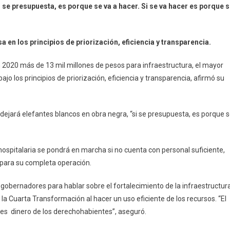
 se presupuesta, es porque se va a hacer. Si se va hacer es porque 
020
ercerá
MSS
a en los principios de priorización, eficiencia y transparencia.
ayor
n 2020 más de 13 mil millones de pesos para infraestructura, el mayor
resupuesto
jo los principios de priorización, eficiencia y transparencia, afirmó su
n
fraestructura
egistrado
 dejará elefantes blancos en obra negra, “si se presupuesta, es porque 
n
a
storia
hospitalaria se pondrá en marcha si no cuenta con personal suficiente,
 para su completa operación.
 gobernadores para hablar sobre el fortalecimiento de la infraestructur
e la Cuarta Transformación al hacer un uso eficiente de los recursos. “El
es dinero de los derechohabientes”, aseguró.