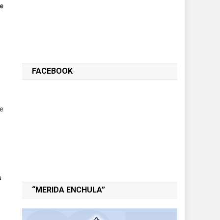
se
FACEBOOK
se
a
“MERIDA ENCHULA”