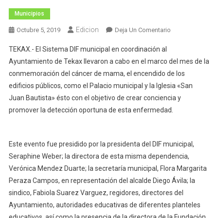
Municipios
Edicion
En
Octubre 5, 2019
Deja Un Comentario
Encendido
TEKAX.- El Sistema DIF municipal en coordinación al
Rosa
Ayuntamiento de Tekax llevaron a cabo en el marco del mes de la
En
conmemoración del cáncer de mama, el encendido de los
El
edificios públicos, como el Palacio municipal y la Iglesia «San
Municipio
De
Juan Bautista» ésto con el objetivo de crear conciencia y
Tekax
promover la detección oportuna de esta enfermedad.
Este evento fue presidido por la presidenta del DIF municipal,
Seraphine Weber; la directora de esta misma dependencia,
Verónica Mendez Duarte; la secretaría municipal, Flora Margarita
Peraza Campos, en representación del alcalde Diego Ávila; la
sindico, Fabiola Suarez Varguez, regidores, directores del
Ayuntamiento, autoridades educativas de diferentes planteles
educativos, así como la presencia de la directora de la Fundación