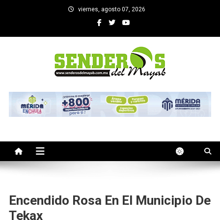
Saltar
viernes, agosto 07, 2026
al
contenido
SENDEROS DEL MAYAB
El medio informativo de Yucatan
Encendido Rosa En El Municipio De
Tekax