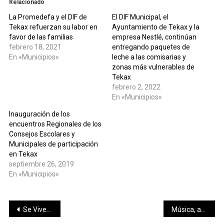
Relacionado
La Promedefa y el DIF de
El DIF Municipal, el
Tekax refuerzan su labor en
Ayuntamiento de Tekax y la
favor de las familias
empresa Nestlé, continúan
febrero 18, 2021
entregando paquetes de
En «Municipios»
leche a las comisarias y
zonas más vulnerables de
Tekax
febrero 2, 2022
En «Municipios»
Inauguración de los
encuentros Regionales de los
Consejos Escolares y
Municipales de participación
en Tekax
septiembre 26, 2019
En «Municipios»
Navegación
Se Vive…
Música, arte que transforma la educación